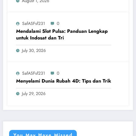
August 1, 2026
SafASFsf231
0
Mendalami Slot Pulsa: Panduan Lengkap
untuk Indosat dan Tri
July 30, 2026
SafASFsf231
0
Menyelami Dunia Rubah 4D: Tips dan Trik
July 29, 2026
You May Have Missed