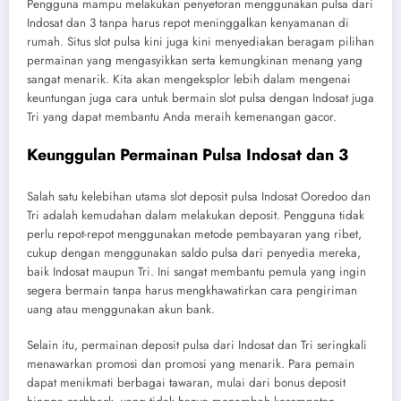
Pengguna mampu melakukan penyetoran menggunakan pulsa dari
Indosat dan 3 tanpa harus repot meninggalkan kenyamanan di
rumah. Situs slot pulsa kini juga kini menyediakan beragam pilihan
permainan yang mengasyikkan serta kemungkinan menang yang
sangat menarik. Kita akan mengeksplor lebih dalam mengenai
keuntungan juga cara untuk bermain slot pulsa dengan Indosat juga
Tri yang dapat membantu Anda meraih kemenangan gacor.
Keunggulan Permainan Pulsa Indosat dan 3
Salah satu kelebihan utama slot deposit pulsa Indosat Ooredoo dan
Tri adalah kemudahan dalam melakukan deposit. Pengguna tidak
perlu repot-repot menggunakan metode pembayaran yang ribet,
cukup dengan menggunakan saldo pulsa dari penyedia mereka,
baik Indosat maupun Tri. Ini sangat membantu pemula yang ingin
segera bermain tanpa harus mengkhawatirkan cara pengiriman
uang atau menggunakan akun bank.
Selain itu, permainan deposit pulsa dari Indosat dan Tri seringkali
menawarkan promosi dan promosi yang menarik. Para pemain
dapat menikmati berbagai tawaran, mulai dari bonus deposit