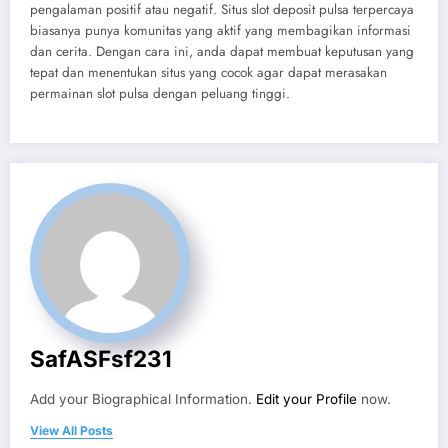
pengalaman positif atau negatif. Situs slot deposit pulsa terpercaya
biasanya punya komunitas yang aktif yang membagikan informasi
dan cerita. Dengan cara ini, anda dapat membuat keputusan yang
tepat dan menentukan situs yang cocok agar dapat merasakan
permainan slot pulsa dengan peluang tinggi.
SafASFsf231
Add your Biographical Information.
Edit your Profile
now.
View All Posts