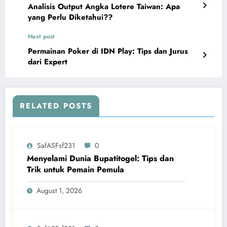
Analisis Output Angka Lotere Taiwan: Apa
yang Perlu Diketahui??
Next post
Permainan Poker di IDN Play: Tips dan Jurus
dari Expert
RELATED POSTS
SafASFsf231
0
Menyelami Dunia Bupatitogel: Tips dan
Trik untuk Pemain Pemula
August 1, 2026