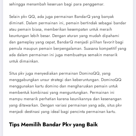
sehingga menambah keseruan bagi para penggemar.
Selain pkv QQ, ada juga permainan BandarQ yang banyak
diminati. Dalam permainan ini, pemain bertindak sebagai bandar
atau pemain biasa, memberikan kesempatan untuk meraih
keuntungan lebih besar. Dengan aturan yang mudah dipahami
dan gameplay yang cepat, BandarQ menjadi pilihan favorit bagi
pemula maupun pemain berpengalaman. Suasana kompetitif yang
ada dalam permainan ini juga membuatnya semakin menarik
untuk dimainkan.
Situs pkv juga menyediakan permainan DominoQQ, yang
menggabungkan unsur strategi dan keberuntungan. DominoQQ
menggunakan kartu domino dan mengharuskan pemain untuk
membentuk kombinasi yang menguntungkan. Permainan ini
mampu menarik perhatian karena keunikannya dan kesenangan
yang ditawarkan. Dengan variasi permainan yang ada, situs pkv
menjadi destinasi yang ideal bagi pencinta permainan kartu.
Tips Memilih Bandar Pkv yang Baik