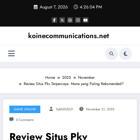
Skip
August 7, 2026
4:26:04 PM
to
content
koinecommunications.net
Home
2025
November
Review Situs Pkv Terpercaya: Mana yang Paling Rekomended?
GAME ONLINE
SafASFsf231
November 21, 2025
0 Comments
Review Situs Pkv