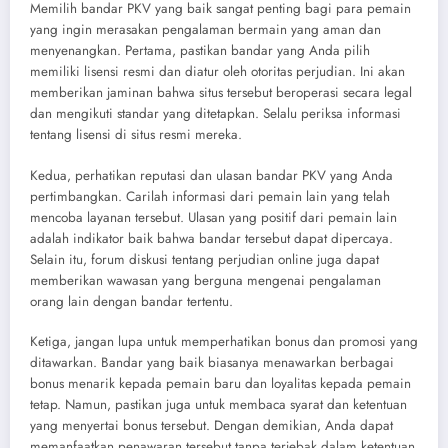
Memilih bandar PKV yang baik sangat penting bagi para pemain
yang ingin merasakan pengalaman bermain yang aman dan
menyenangkan. Pertama, pastikan bandar yang Anda pilih
memiliki lisensi resmi dan diatur oleh otoritas perjudian. Ini akan
memberikan jaminan bahwa situs tersebut beroperasi secara legal
dan mengikuti standar yang ditetapkan. Selalu periksa informasi
tentang lisensi di situs resmi mereka.
Kedua, perhatikan reputasi dan ulasan bandar PKV yang Anda
pertimbangkan. Carilah informasi dari pemain lain yang telah
mencoba layanan tersebut. Ulasan yang positif dari pemain lain
adalah indikator baik bahwa bandar tersebut dapat dipercaya.
Selain itu, forum diskusi tentang perjudian online juga dapat
memberikan wawasan yang berguna mengenai pengalaman
orang lain dengan bandar tertentu.
Ketiga, jangan lupa untuk memperhatikan bonus dan promosi yang
ditawarkan. Bandar yang baik biasanya menawarkan berbagai
bonus menarik kepada pemain baru dan loyalitas kepada pemain
tetap. Namun, pastikan juga untuk membaca syarat dan ketentuan
yang menyertai bonus tersebut. Dengan demikian, Anda dapat
memanfaatkan penawaran tersebut tanpa terjebak dalam ketentuan