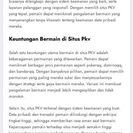
biasanya dilengkapi dengan sistem keamanan yang baik, serta
layanan pelanggan yang responsif. Dengan memilih situs PKV
yang tepat, pemain dapat menikmati pengalaman bermain yang
menyenangkan tanpa khawatir tentang keamanan data pribadi
mereka.
Keuntungan Bermain di Situs Pkv
Salah satu keuntungan utama bermain di situs PKV adalah
keberagaman permainan yang ditawarkan. Pemain dapat
menikmati berbagai jenis permainan seperti pokerqq, dominoqq,
dan bandarqq. Dengan banyaknya pilihan, pemain dapat memilih
permainan yang paling mereka sukai dan menyesuaikannya
dengan strategi serta gaya bermain mereka. Variasi ini membuat
pengalaman bermain menjadi lebih mengasyikkan dan tidak
monoton.
Selain itu, situs PKV terkenal dengan sistem keamanan yang kuat.
Data pribadi dan transaksi pemain dilindungi dengan enkripsi
tingkat tinggi, sehingga memberikan rasa aman saat bermain.
Kepercayaan pemain terhadap situs menjadi semakin tinggi