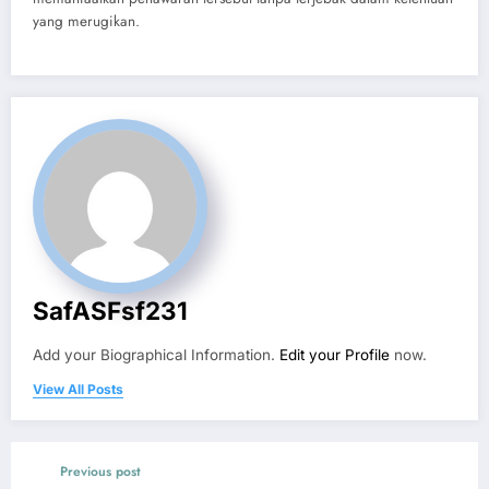
yang merugikan.
SafASFsf231
Add your Biographical Information.
Edit your Profile
now.
View All Posts
Previous post