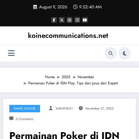
Skip
August 9, 2026
9:52:41 AM
to
content
koinecommunications.net
Home
2025
November
Permainan Poker di IDN Play: Tips dan Jurus dari Expert
GAME ONLINE
SafASFsf231
November 21, 2025
0 Comments
Permainan Poker di IDN