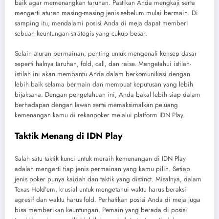
baik agar memenangkan taruhan. Pastikan Anda mengkaji serta
mengerti aturan masing-masing jenis sebelum mulai bermain. Di
samping itu, mendalami posisi Anda di meja dapat memberi
sebuah keuntungan strategis yang cukup besar.
Selain aturan permainan, penting untuk mengenali konsep dasar
seperti halnya taruhan, fold, call, dan raise. Mengetahui istilah-
istilah ini akan membantu Anda dalam berkomunikasi dengan
lebih baik selama bermain dan membuat keputusan yang lebih
bijaksana. Dengan pengetahuan ini, Anda bakal lebih siap dalam
berhadapan dengan lawan serta memaksimalkan peluang
kemenangan kamu di rekanpoker melalui platform IDN Play.
Taktik Menang di IDN Play
Salah satu taktik kunci untuk meraih kemenangan di IDN Play
adalah mengerti tiap jenis permainan yang kamu pilih. Setiap
jenis poker punya kaidah dan taktik yang distinct. Misalnya, dalam
Texas Hold’em, krusial untuk mengetahui waktu harus beraksi
agresif dan waktu harus fold. Perhatikan posisi Anda di meja juga
bisa memberikan keuntungan. Pemain yang berada di posisi