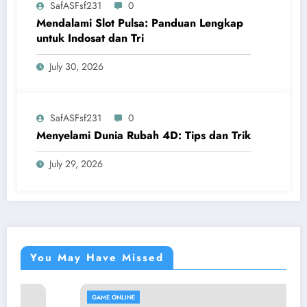
SafASFsf231
0
Mendalami Slot Pulsa: Panduan Lengkap
untuk Indosat dan Tri
July 30, 2026
SafASFsf231
0
Menyelami Dunia Rubah 4D: Tips dan Trik
July 29, 2026
You May Have Missed
GAME ONLINE