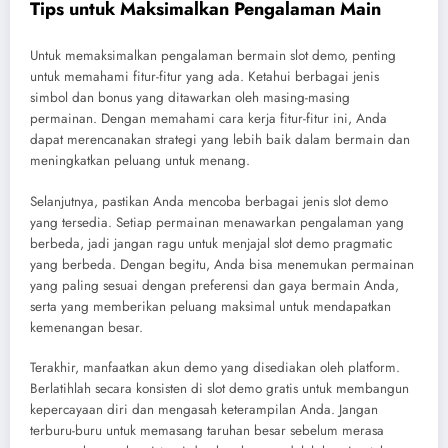
Tips untuk Maksimalkan Pengalaman Main
Untuk memaksimalkan pengalaman bermain slot demo, penting
untuk memahami fitur-fitur yang ada. Ketahui berbagai jenis
simbol dan bonus yang ditawarkan oleh masing-masing
permainan. Dengan memahami cara kerja fitur-fitur ini, Anda
dapat merencanakan strategi yang lebih baik dalam bermain dan
meningkatkan peluang untuk menang.
Selanjutnya, pastikan Anda mencoba berbagai jenis slot demo
yang tersedia. Setiap permainan menawarkan pengalaman yang
berbeda, jadi jangan ragu untuk menjajal slot demo pragmatic
yang berbeda. Dengan begitu, Anda bisa menemukan permainan
yang paling sesuai dengan preferensi dan gaya bermain Anda,
serta yang memberikan peluang maksimal untuk mendapatkan
kemenangan besar.
Terakhir, manfaatkan akun demo yang disediakan oleh platform.
Berlatihlah secara konsisten di slot demo gratis untuk membangun
kepercayaan diri dan mengasah keterampilan Anda. Jangan
terburu-buru untuk memasang taruhan besar sebelum merasa