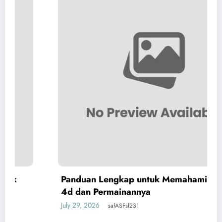
Panduan Lengkap untuk Memahami Rubah
4d dan Permainannya
July 29, 2026
safASFsf231