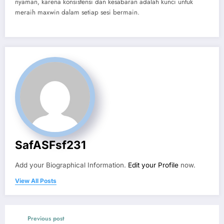
nyaman, karena konsistensi dan kesabaran adalah kunci untuk
meraih maxwin dalam setiap sesi bermain.
SafASFsf231
Add your Biographical Information.
Edit your Profile
now.
View All Posts
Previous post