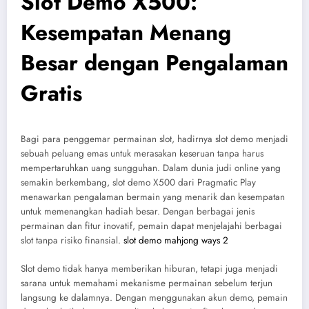
Slot Demo X500:
Kesempatan Menang
Besar dengan Pengalaman
Gratis
Bagi para penggemar permainan slot, hadirnya slot demo menjadi
sebuah peluang emas untuk merasakan keseruan tanpa harus
mempertaruhkan uang sungguhan. Dalam dunia judi online yang
semakin berkembang, slot demo X500 dari Pragmatic Play
menawarkan pengalaman bermain yang menarik dan kesempatan
untuk memenangkan hadiah besar. Dengan berbagai jenis
permainan dan fitur inovatif, pemain dapat menjelajahi berbagai
slot tanpa risiko finansial.
slot demo mahjong ways 2
Slot demo tidak hanya memberikan hiburan, tetapi juga menjadi
sarana untuk memahami mekanisme permainan sebelum terjun
langsung ke dalamnya. Dengan menggunakan akun demo, pemain