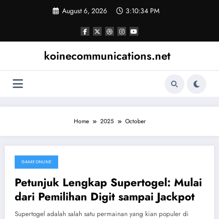
Skip
August 6, 2026
3:10:34 PM
to
content
koinecommunications.net
Home
2025
October
GAME ONLINE
October 31, 2025
Petunjuk Lengkap Supertogel: Mulai
dari Pemilihan Digit sampai Jackpot
Supertogel adalah salah satu permainan yang kian populer di