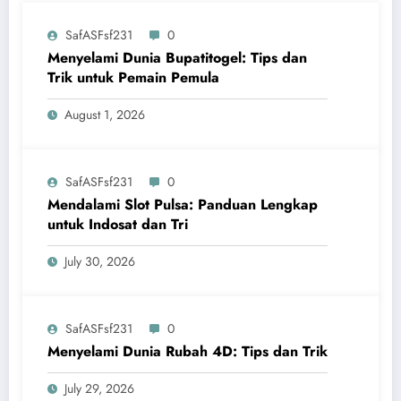
SafASFsf231
0
Menyelami Dunia Bupatitogel: Tips dan
Trik untuk Pemain Pemula
August 1, 2026
SafASFsf231
0
Mendalami Slot Pulsa: Panduan Lengkap
untuk Indosat dan Tri
July 30, 2026
SafASFsf231
0
Menyelami Dunia Rubah 4D: Tips dan Trik
July 29, 2026