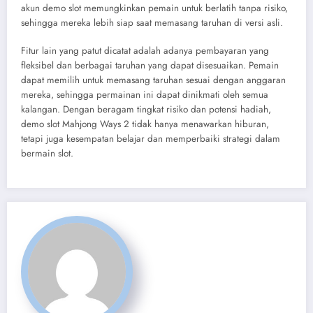
akun demo slot memungkinkan pemain untuk berlatih tanpa risiko,
sehingga mereka lebih siap saat memasang taruhan di versi asli.
Fitur lain yang patut dicatat adalah adanya pembayaran yang
fleksibel dan berbagai taruhan yang dapat disesuaikan. Pemain
dapat memilih untuk memasang taruhan sesuai dengan anggaran
mereka, sehingga permainan ini dapat dinikmati oleh semua
kalangan. Dengan beragam tingkat risiko dan potensi hadiah,
demo slot Mahjong Ways 2 tidak hanya menawarkan hiburan,
tetapi juga kesempatan belajar dan memperbaiki strategi dalam
bermain slot.