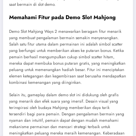
saat bermain di slot demo.
Memahami Fitur pada Demo Slot Mahjong
Demo Slot Mahjong Ways 2 menawarkan beragam fitur menarik
yang membuat pengalaman bermain semakin menyenangkan.
Salah satu fitur utama dalam permainan ini adalah simbol scatter
yang berfungsi untuk memberikan akses ke putaran bonus. Ketika
pemain berhasil mengumpulkan cukup simbol scatter hitam,
mereka dapat membuka bonus putaran gratis, yang meningkatkan
peluang untuk memenangkan hadiah besar. Fitur ini menciptakan
elemen ketegangan dan kegembiraan saat berusaha mendapatkan
kombinasi kemenangan yang diinginkan.
Selain itu, gameplay dalam demo slot ini didukung oleh grafis
yang menarik dan efek suara yang imersif. Desain visual yang
terinspirasi oleh budaya Mahjong memberikan daya tarik
tersendiri bagi para pemain. Dengan pengalaman bermain yang
nyaman dan intuitif, pemain dapat dengan mudah memahami
mekanisme permainan dan mencari strategi terbaik untuk
meningkatkan peluang mereka meraih kemenangan. Keberadaan