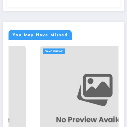
You May Have Missed
GAME ONLINE