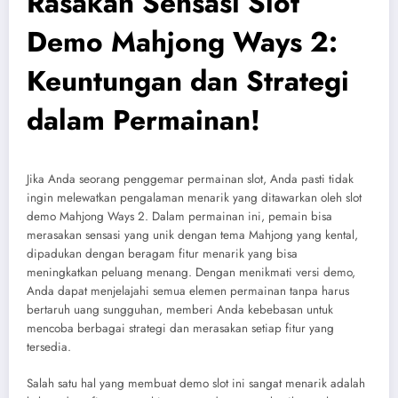
Rasakan Sensasi Slot
Demo Mahjong Ways 2:
Keuntungan dan Strategi
dalam Permainan!
Jika Anda seorang penggemar permainan slot, Anda pasti tidak
ingin melewatkan pengalaman menarik yang ditawarkan oleh slot
demo Mahjong Ways 2. Dalam permainan ini, pemain bisa
merasakan sensasi yang unik dengan tema Mahjong yang kental,
dipadukan dengan beragam fitur menarik yang bisa
meningkatkan peluang menang. Dengan menikmati versi demo,
Anda dapat menjelajahi semua elemen permainan tanpa harus
bertaruh uang sungguhan, memberi Anda kebebasan untuk
mencoba berbagai strategi dan merasakan setiap fitur yang
tersedia.
Salah satu hal yang membuat demo slot ini sangat menarik adalah