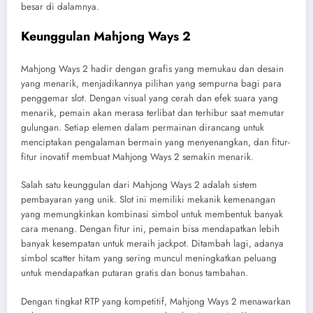
besar di dalamnya.
Keunggulan Mahjong Ways 2
Mahjong Ways 2 hadir dengan grafis yang memukau dan desain
yang menarik, menjadikannya pilihan yang sempurna bagi para
penggemar slot. Dengan visual yang cerah dan efek suara yang
menarik, pemain akan merasa terlibat dan terhibur saat memutar
gulungan. Setiap elemen dalam permainan dirancang untuk
menciptakan pengalaman bermain yang menyenangkan, dan fitur-
fitur inovatif membuat Mahjong Ways 2 semakin menarik.
Salah satu keunggulan dari Mahjong Ways 2 adalah sistem
pembayaran yang unik. Slot ini memiliki mekanik kemenangan
yang memungkinkan kombinasi simbol untuk membentuk banyak
cara menang. Dengan fitur ini, pemain bisa mendapatkan lebih
banyak kesempatan untuk meraih jackpot. Ditambah lagi, adanya
simbol scatter hitam yang sering muncul meningkatkan peluang
untuk mendapatkan putaran gratis dan bonus tambahan.
Dengan tingkat RTP yang kompetitif, Mahjong Ways 2 menawarkan