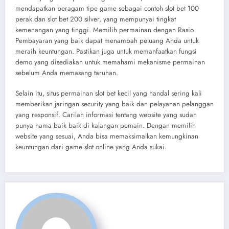
mendapatkan beragam tipe game sebagai contoh slot bet 100
perak dan slot bet 200 silver, yang mempunyai tingkat
kemenangan yang tinggi. Memilih permainan dengan Rasio
Pembayaran yang baik dapat menambah peluang Anda untuk
meraih keuntungan. Pastikan juga untuk memanfaatkan fungsi
demo yang disediakan untuk memahami mekanisme permainan
sebelum Anda memasang taruhan.
Selain itu, situs permainan slot bet kecil yang handal sering kali
memberikan jaringan security yang baik dan pelayanan pelanggan
yang responsif. Carilah informasi tentang website yang sudah
punya nama baik baik di kalangan pemain. Dengan memilih
website yang sesuai, Anda bisa memaksimalkan kemungkinan
keuntungan dari game slot online yang Anda sukai.