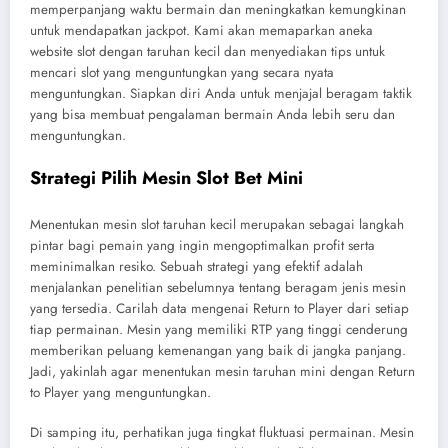
memperpanjang waktu bermain dan meningkatkan kemungkinan
untuk mendapatkan jackpot. Kami akan memaparkan aneka
website slot dengan taruhan kecil dan menyediakan tips untuk
mencari slot yang menguntungkan yang secara nyata
menguntungkan. Siapkan diri Anda untuk menjajal beragam taktik
yang bisa membuat pengalaman bermain Anda lebih seru dan
menguntungkan.
Strategi Pilih Mesin Slot Bet Mini
Menentukan mesin slot taruhan kecil merupakan sebagai langkah
pintar bagi pemain yang ingin mengoptimalkan profit serta
meminimalkan resiko. Sebuah strategi yang efektif adalah
menjalankan penelitian sebelumnya tentang beragam jenis mesin
yang tersedia. Carilah data mengenai Return to Player dari setiap
tiap permainan. Mesin yang memiliki RTP yang tinggi cenderung
memberikan peluang kemenangan yang baik di jangka panjang.
Jadi, yakinlah agar menentukan mesin taruhan mini dengan Return
to Player yang menguntungkan.
Di samping itu, perhatikan juga tingkat fluktuasi permainan. Mesin