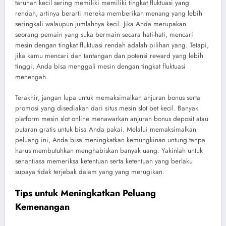
taruhan kecil sering memiliki memiliki tingkat fluktuasi yang
rendah, artinya berarti mereka memberikan menang yang lebih
seringkali walaupun jumlahnya kecil. Jika Anda merupakan
seorang pemain yang suka bermain secara hati-hati, mencari
mesin dengan tingkat fluktuasi rendah adalah pilihan yang. Tetapi,
jika kamu mencari dan tantangan dan potensi reward yang lebih
tinggi, Anda bisa menggali mesin dengan tingkat fluktuasi
menengah.
Terakhir, jangan lupa untuk memaksimalkan anjuran bonus serta
promosi yang disediakan dari situs mesin slot bet kecil. Banyak
platform mesin slot online menawarkan anjuran bonus deposit atau
putaran gratis untuk bisa Anda pakai. Melalui memaksimalkan
peluang ini, Anda bisa meningkatkan kemungkinan untung tanpa
harus membutuhkan menghabiskan banyak uang. Yakinlah untuk
senantiasa memeriksa ketentuan serta ketentuan yang berlaku
supaya tidak terjebak dalam yang yang merugikan.
Tips untuk Meningkatkan Peluang
Kemenangan