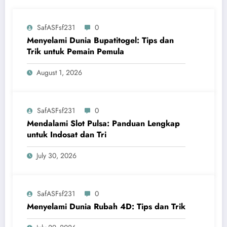
SafASFsf231
0
Menyelami Dunia Bupatitogel: Tips dan
Trik untuk Pemain Pemula
August 1, 2026
SafASFsf231
0
Mendalami Slot Pulsa: Panduan Lengkap
untuk Indosat dan Tri
July 30, 2026
SafASFsf231
0
Menyelami Dunia Rubah 4D: Tips dan Trik