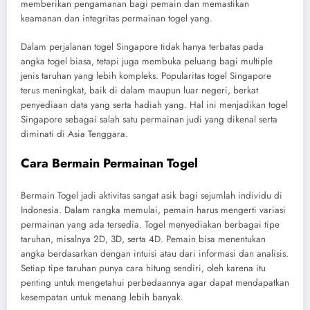
memberikan pengamanan bagi pemain dan memastikan
keamanan dan integritas permainan togel yang.
Dalam perjalanan togel Singapore tidak hanya terbatas pada
angka togel biasa, tetapi juga membuka peluang bagi multiple
jenis taruhan yang lebih kompleks. Popularitas togel Singapore
terus meningkat, baik di dalam maupun luar negeri, berkat
penyediaan data yang serta hadiah yang. Hal ini menjadikan togel
Singapore sebagai salah satu permainan judi yang dikenal serta
diminati di Asia Tenggara.
Cara Bermain Permainan Togel
Bermain Togel jadi aktivitas sangat asik bagi sejumlah individu di
Indonesia. Dalam rangka memulai, pemain harus mengerti variasi
permainan yang ada tersedia. Togel menyediakan berbagai tipe
taruhan, misalnya 2D, 3D, serta 4D. Pemain bisa menentukan
angka berdasarkan dengan intuisi atau dari informasi dan analisis.
Setiap tipe taruhan punya cara hitung sendiri, oleh karena itu
penting untuk mengetahui perbedaannya agar dapat mendapatkan
kesempatan untuk menang lebih banyak.