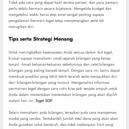
Tidak ada cara yang dapat hasil seratus persen, dan para pemain
perlu selalu bermain secara bijaksana. Mengelola budget dan
mengetahui waktu harus stop amat sangat penting supaya
pengalaman bermain togel tetap menyenangkan serta tak
merugikan diri.
Tips serta Strategi Menang
Untuk meningkatkan kesempatan Anda semua dalam ikut togel,
krusial supaya memahami corak sejarah bilangan yang kerap
tampil. Amati keluaran-keluaran sebelumnya dan catat bilangan-
bilangan yang paling banyak tampil. Dengan cara ini, kamu dapat
membuat prediksi yang lebih lebih terarah serta menjauhkan diri
dari bilangan-bilangan yang muncul. Menganalisis informasi
permainan togel dengan cara rutin bisa jadi senjata ampuh untuk
Anda dalam menentukan menentukan bilangan yang akan dipilih
malam hari ini.
Togel SGP
Selain memahami pola bilangan, terapkan pula cara manajemen
modal yang cerdas. Tentukanlah jumlah total dana yang akan akan
Anda gunakan untuk bertaruh, dan tidak melampaui limit yang