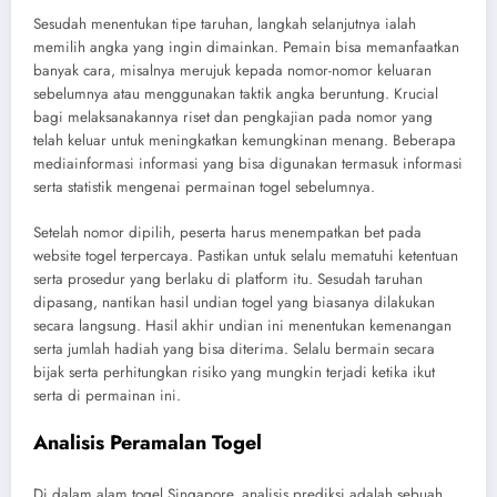
Sesudah menentukan tipe taruhan, langkah selanjutnya ialah
memilih angka yang ingin dimainkan. Pemain bisa memanfaatkan
banyak cara, misalnya merujuk kepada nomor-nomor keluaran
sebelumnya atau menggunakan taktik angka beruntung. Krucial
bagi melaksanakannya riset dan pengkajian pada nomor yang
telah keluar untuk meningkatkan kemungkinan menang. Beberapa
mediainformasi informasi yang bisa digunakan termasuk informasi
serta statistik mengenai permainan togel sebelumnya.
Setelah nomor dipilih, peserta harus menempatkan bet pada
website togel terpercaya. Pastikan untuk selalu mematuhi ketentuan
serta prosedur yang berlaku di platform itu. Sesudah taruhan
dipasang, nantikan hasil undian togel yang biasanya dilakukan
secara langsung. Hasil akhir undian ini menentukan kemenangan
serta jumlah hadiah yang bisa diterima. Selalu bermain secara
bijak serta perhitungkan risiko yang mungkin terjadi ketika ikut
serta di permainan ini.
Analisis Peramalan Togel
Di dalam alam togel Singapore, analisis prediksi adalah sebuah