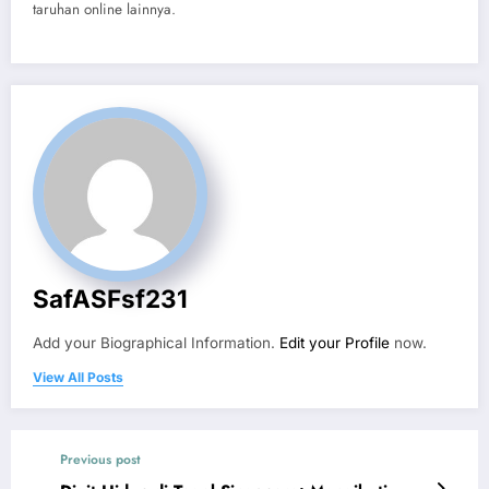
taruhan online lainnya.
SafASFsf231
Add your Biographical Information.
Edit your Profile
now.
View All Posts
Previous post