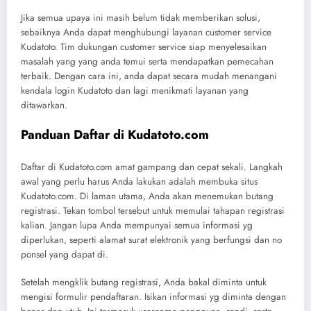
Jika semua upaya ini masih belum tidak memberikan solusi,
sebaiknya Anda dapat menghubungi layanan customer service
Kudatoto. Tim dukungan customer service siap menyelesaikan
masalah yang yang anda temui serta mendapatkan pemecahan
terbaik. Dengan cara ini, anda dapat secara mudah menangani
kendala login Kudatoto dan lagi menikmati layanan yang
ditawarkan.
Panduan Daftar di Kudatoto.com
Daftar di Kudatoto.com amat gampang dan cepat sekali. Langkah
awal yang perlu harus Anda lakukan adalah membuka situs
Kudatoto.com. Di laman utama, Anda akan menemukan butang
registrasi. Tekan tombol tersebut untuk memulai tahapan registrasi
kalian. Jangan lupa Anda mempunyai semua informasi yg
diperlukan, seperti alamat surat elektronik yang berfungsi dan no
ponsel yang dapat di.
Setelah mengklik butang registrasi, Anda bakal diminta untuk
mengisi formulir pendaftaran. Isikan informasi yg diminta dengan