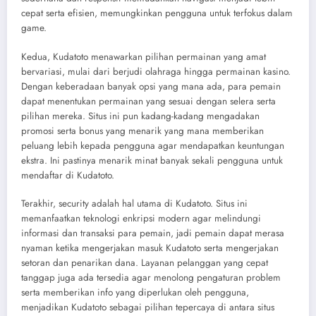
cepat serta efisien, memungkinkan pengguna untuk terfokus dalam
game.
Kedua, Kudatoto menawarkan pilihan permainan yang amat
bervariasi, mulai dari berjudi olahraga hingga permainan kasino.
Dengan keberadaan banyak opsi yang mana ada, para pemain
dapat menentukan permainan yang sesuai dengan selera serta
pilihan mereka. Situs ini pun kadang-kadang mengadakan
promosi serta bonus yang menarik yang mana memberikan
peluang lebih kepada pengguna agar mendapatkan keuntungan
ekstra. Ini pastinya menarik minat banyak sekali pengguna untuk
mendaftar di Kudatoto.
Terakhir, security adalah hal utama di Kudatoto. Situs ini
memanfaatkan teknologi enkripsi modern agar melindungi
informasi dan transaksi para pemain, jadi pemain dapat merasa
nyaman ketika mengerjakan masuk Kudatoto serta mengerjakan
setoran dan penarikan dana. Layanan pelanggan yang cepat
tanggap juga ada tersedia agar menolong pengaturan problem
serta memberikan info yang diperlukan oleh pengguna,
menjadikan Kudatoto sebagai pilihan tepercaya di antara situs