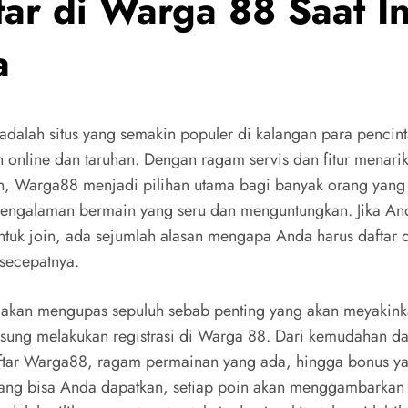
tar di Warga 88 Saat In
a
dalah situs yang semakin populer di kalangan para pencin
 online dan taruhan. Dengan ragam servis dan fitur menari
n, Warga88 menjadi pilihan utama bagi banyak orang yang 
engalaman bermain yang seru dan menguntungkan. Jika An
untuk join, ada sejumlah alasan mengapa Anda harus daftar 
secepatnya.
ni akan mengupas sepuluh sebab penting yang akan meyakin
gsung melakukan registrasi di Warga 88. Dari kemudahan d
ftar Warga88, ragam permainan yang ada, hingga bonus y
ang bisa Anda dapatkan, setiap poin akan menggambarka