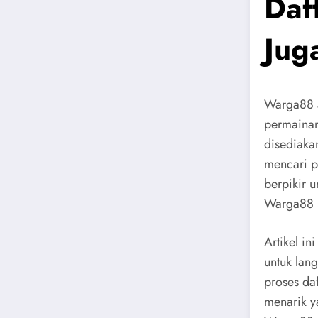
Daf
Jug
Warga88 a
permainan
disediaka
mencari p
berpikir 
Warga88 
Artikel i
untuk lan
proses da
menarik y