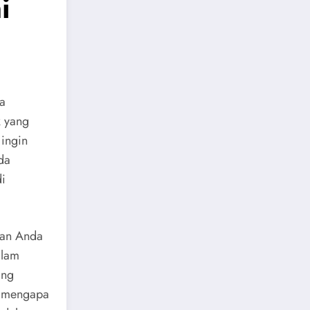
i
ta
k yang
ingin
da
di
kan Anda
alam
ang
n mengapa