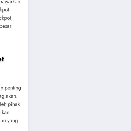
enawarkan
kpot.
ackpot,
besar.
,
et
an penting
giakan.
oleh pihak
rikan
nan yang