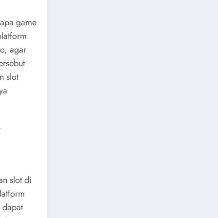
erapa game
latform
o, agar
ersebut
 slot
ya
i
 slot di
Platform
 dapat