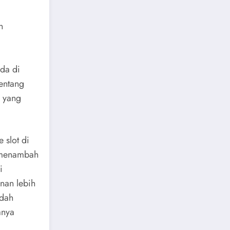
n
ada di
entang
n yang
 slot di
t menambah
i
nan lebih
udah
anya