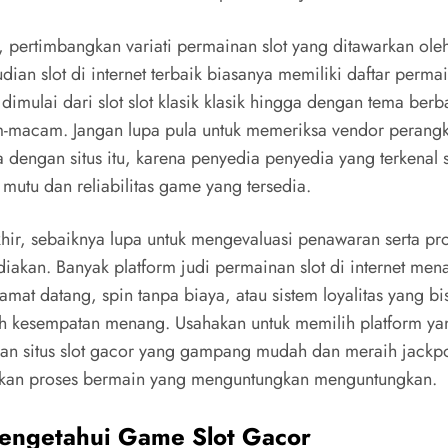
 pertimbangkan variati permainan slot yang ditawarkan oleh 
udian slot di internet terbaik biasanya memiliki daftar permai
imulai dari slot slot klasik klasik hingga dengan tema berb
macam. Jangan lupa pula untuk memeriksa vendor perangk
 dengan situs itu, karena penyedia penyedia yang terkenal 
mutu dan reliabilitas game yang tersedia.
khir, sebaiknya lupa untuk mengevaluasi penawaran serta pr
diakan. Banyak platform judi permainan slot di internet me
mat datang, spin tanpa biaya, atau sistem loyalitas yang bi
kesempatan menang. Usahakan untuk memilih platform ya
n situs slot gacor yang gampang mudah dan meraih jackpo
kan proses bermain yang menguntungkan menguntungkan.
engetahui Game Slot Gacor