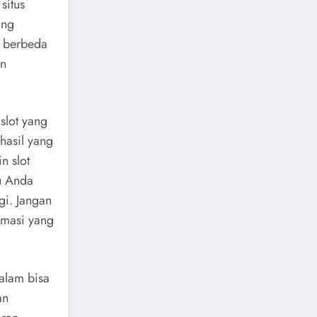
situs
ing
g berbeda
an
slot yang
hasil yang
n slot
u Anda
gi. Jangan
rmasi yang
alam bisa
an