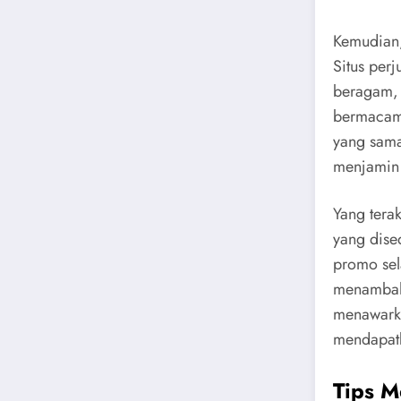
Kemudian,
Situs perj
beragam, d
bermacam-
yang sama
menjamin 
Yang tera
yang dise
promo sela
menambah 
menawarka
mendapat
Tips M