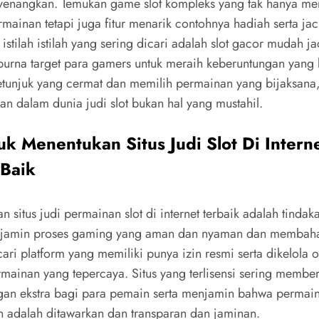
yenangkan. Temukan game slot kompleks yang tak hanya m
rmainan tetapi juga fitur menarik contohnya hadiah serta jac
 istilah istilah yang sering dicari adalah slot gacor mudah j
urna target para gamers untuk meraih keberuntungan yang 
etunjuk yang cermat dan memilih permainan yang bijaksana
an dalam dunia judi slot bukan hal yang mustahil.
uk Menentukan Situs Judi Slot Di Intern
 Baik
 situs judi permainan slot di internet terbaik adalah tindak
njamin proses gaming yang aman dan nyaman dan membaha
ari platform yang memiliki punya izin resmi serta dikelola 
mainan yang tepercaya. Situs yang terlisensi sering membe
gan ekstra bagi para pemain serta menjamin bahwa permai
n adalah ditawarkan dan transparan dan jaminan.