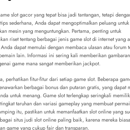
ame slot gacor yang tepat bisa jadi tantangan, tetapi denga
tips sederhana, Anda dapat mengoptimalkan peluang untuk
an mesin yang menguntungkan. Pertama, penting untuk
an riset tentang berbagai jenis game slot di internet yang 
 Anda dapat memulai dengan membaca ulasan atau forum t
 pemain lain. Informasi ini sering kali memberikan gambara
genai game mana sangat memberikan jackpot.
a, perhatikan fitur-fitur dari setiap game slot. Beberapa game
menawarkan berbagai bonus dan putaran gratis, yang dapa
nda untuk menang. Game slot terlengkap seringkali memilik
tingkat taruhan dan variasi gameplay yang membuat permai
samping itu, pastikan untuk memanfaatkan slot online yang s
bagai situs judi slot online paling baik, karena mereka bias
n game yang cukup fair dan transparan.