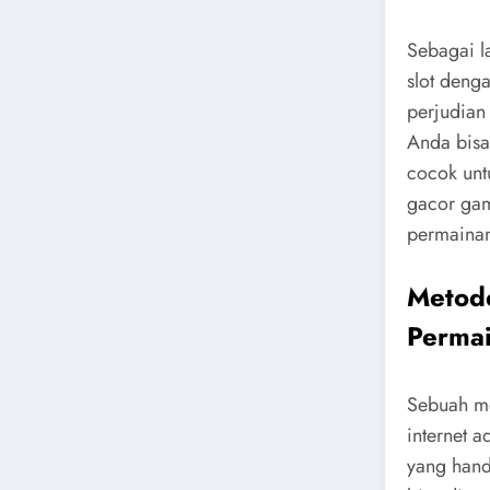
Sebagai l
slot deng
perjudian
Anda bisa
cocok un
gacor gam
permaina
Metod
Permai
Sebuah me
internet a
yang hand