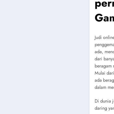
per
Gam
Judi onlin
penggemar
ada, menca
dari bany
beragam m
Mulai dar
ada berag
dalam me
Di dunia j
daring ya