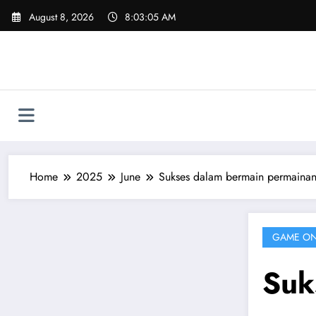
Skip
August 8, 2026
8:03:06 AM
to
content
Home
2025
June
Sukses dalam bermain permainan
GAME ON
Suk