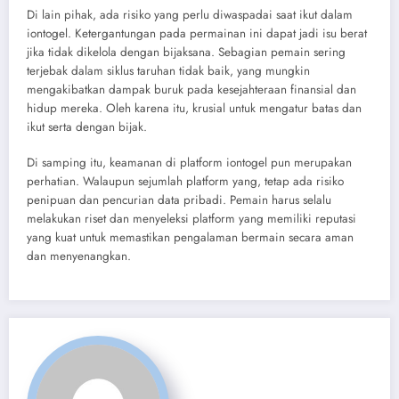
Di lain pihak, ada risiko yang perlu diwaspadai saat ikut dalam
iontogel. Ketergantungan pada permainan ini dapat jadi isu berat
jika tidak dikelola dengan bijaksana. Sebagian pemain sering
terjebak dalam siklus taruhan tidak baik, yang mungkin
mengakibatkan dampak buruk pada kesejahteraan finansial dan
hidup mereka. Oleh karena itu, krusial untuk mengatur batas dan
ikut serta dengan bijak.
Di samping itu, keamanan di platform iontogel pun merupakan
perhatian. Walaupun sejumlah platform yang, tetap ada risiko
penipuan dan pencurian data pribadi. Pemain harus selalu
melakukan riset dan menyeleksi platform yang memiliki reputasi
yang kuat untuk memastikan pengalaman bermain secara aman
dan menyenangkan.