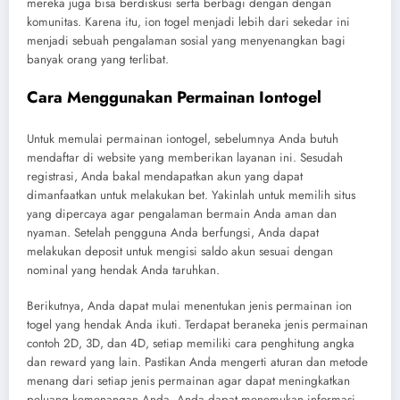
mereka juga bisa berdiskusi serta berbagi dengan dengan
komunitas. Karena itu, ion togel menjadi lebih dari sekedar ini
menjadi sebuah pengalaman sosial yang menyenangkan bagi
banyak orang yang terlibat.
Cara Menggunakan Permainan Iontogel
Untuk memulai permainan iontogel, sebelumnya Anda butuh
mendaftar di website yang memberikan layanan ini. Sesudah
registrasi, Anda bakal mendapatkan akun yang dapat
dimanfaatkan untuk melakukan bet. Yakinlah untuk memilih situs
yang dipercaya agar pengalaman bermain Anda aman dan
nyaman. Setelah pengguna Anda berfungsi, Anda dapat
melakukan deposit untuk mengisi saldo akun sesuai dengan
nominal yang hendak Anda taruhkan.
Berikutnya, Anda dapat mulai menentukan jenis permainan ion
togel yang hendak Anda ikuti. Terdapat beraneka jenis permainan
contoh 2D, 3D, dan 4D, setiap memiliki cara penghitung angka
dan reward yang lain. Pastikan Anda mengerti aturan dan metode
menang dari setiap jenis permainan agar dapat meningkatkan
peluang kemenangan Anda. Anda dapat menemukan informasi