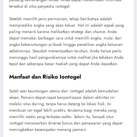
tersebut di situs penyedia iontogel.
Setelah memilih jenis permainan, tahap berikutnya adalah
memprediksi angka yang akan keluar. Hal ini adalah aspek yang
paling menarik karena melibatkan strategi dan chance. Anda
dapat memakai berbagai cara untuk memilih angka, mulai dari
angka keberuntungan pribadi hingga penelitian angka keluaran
sebelumnya. Sesudah menempatkan taruhan, Anda hanya perlu
menunggu hasil pengundiannya untuk melihat jika tebakan Anda
tepat dan seberapa besar hadiah yang dapat Anda dapatkan.
Manfaat dan Risiko Iontogel
Salah satu keuntungan utama dari iontogel adalah kemudahan
akses. Pemain dapat cepat berpartisipasi dalam aktivitas ini
melalui situs daring, tanpa harus datang ke lokasi fisik. Ini
membuat ion togel lebih praktis, terutama bagi mereka yang
memiliki waktu yang terbatas waktu. Selain itu, banyak situs
iontogel menawarkan diverse bonus dan penawaran yang dapat
meningkatkan kesempatan menang pemain.