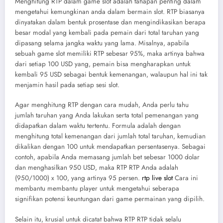
Menghitung RTP dalam game slot adalah tahapan penting dalam
mengetahui kemungkinan anda dalam bermain slot. RTP biasanya
dinyatakan dalam bentuk prosentase dan mengindikasikan berapa
besar modal yang kembali pada pemain dari total taruhan yang
dipasang selama jangka waktu yang lama. Misalnya, apabila
sebuah game slot memiliki RTP sebesar 95%, maka artinya bahwa
dari setiap 100 USD yang, pemain bisa mengharapkan untuk
kembali 95 USD sebagai bentuk kemenangan, walaupun hal ini tak
menjamin hasil pada setiap sesi slot.
Agar menghitung RTP dengan cara mudah, Anda perlu tahu
jumlah taruhan yang Anda lakukan serta total pemenangan yang
didapatkan dalam waktu tertentu. Formula adalah dengan
menghitung total kemenangan dari jumlah total taruhan, kemudian
dikalikan dengan 100 untuk mendapatkan persentasenya. Sebagai
contoh, apabila Anda memasang jumlah bet sebesar 1000 dolar
dan menghasilkan 950 USD, maka RTP RTP Anda adalah
(950/1000) x 100, yang artinya 95 persen.
rtp live slot
Cara ini
membantu membantu player untuk mengetahui seberapa
signifikan potensi keuntungan dari game permainan yang dipilih.
Selain itu, krusial untuk dicatat bahwa RTP RTP tidak selalu