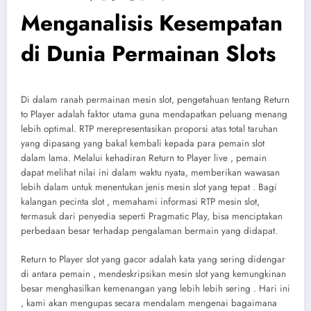
Menganalisis Kesempatan
di Dunia Permainan Slots
Di dalam ranah permainan mesin slot, pengetahuan tentang Return
to Player adalah faktor utama guna mendapatkan peluang menang
lebih optimal. RTP merepresentasikan proporsi atas total taruhan
yang dipasang yang bakal kembali kepada para pemain slot
dalam lama. Melalui kehadiran Return to Player live , pemain
dapat melihat nilai ini dalam waktu nyata, memberikan wawasan
lebih dalam untuk menentukan jenis mesin slot yang tepat . Bagi
kalangan pecinta slot , memahami informasi RTP mesin slot,
termasuk dari penyedia seperti Pragmatic Play, bisa menciptakan
perbedaan besar terhadap pengalaman bermain yang didapat.
Return to Player slot yang gacor adalah kata yang sering didengar
di antara pemain , mendeskripsikan mesin slot yang kemungkinan
besar menghasilkan kemenangan yang lebih lebih sering . Hari ini
, kami akan mengupas secara mendalam mengenai bagaimana