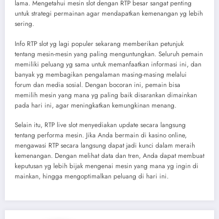
lama. Mengetahui mesin slot dengan RTP besar sangat penting
untuk strategi permainan agar mendapatkan kemenangan yg lebih
sering.
Info RTP slot yg lagi populer sekarang memberikan petunjuk
tentang mesin-mesin yang paling menguntungkan. Seluruh pemain
memiliki peluang yg sama untuk memanfaatkan informasi ini, dan
banyak yg membagikan pengalaman masing-masing melalui
forum dan media sosial. Dengan bocoran ini, pemain bisa
memilih mesin yang mana yg paling baik disarankan dimainkan
pada hari ini, agar meningkatkan kemungkinan menang.
Selain itu, RTP live slot menyediakan update secara langsung
tentang performa mesin. Jika Anda bermain di kasino online,
mengawasi RTP secara langsung dapat jadi kunci dalam meraih
kemenangan. Dengan melihat data dan tren, Anda dapat membuat
keputusan yg lebih bijak mengenai mesin yang mana yg ingin di
mainkan, hingga mengoptimalkan peluang di hari ini.