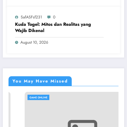
SafASFsf231
0
Kuda Togel: Mitos dan Realitas yang
Wajib Dikenal
August 10, 2026
You May Have Missed
GAME ONLINE