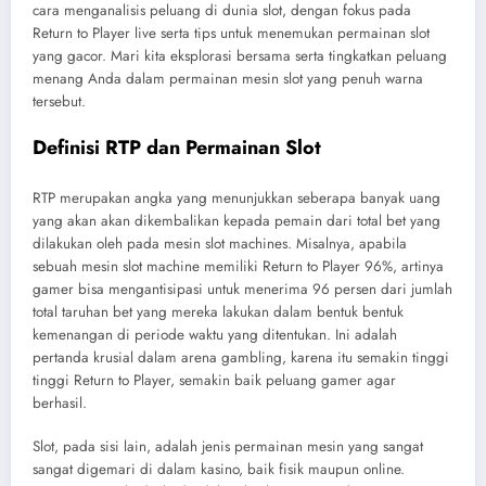
cara menganalisis peluang di dunia slot, dengan fokus pada
Return to Player live serta tips untuk menemukan permainan slot
yang gacor. Mari kita eksplorasi bersama serta tingkatkan peluang
menang Anda dalam permainan mesin slot yang penuh warna
tersebut.
Definisi RTP dan Permainan Slot
RTP merupakan angka yang menunjukkan seberapa banyak uang
yang akan akan dikembalikan kepada pemain dari total bet yang
dilakukan oleh pada mesin slot machines. Misalnya, apabila
sebuah mesin slot machine memiliki Return to Player 96%, artinya
gamer bisa mengantisipasi untuk menerima 96 persen dari jumlah
total taruhan bet yang mereka lakukan dalam bentuk bentuk
kemenangan di periode waktu yang ditentukan. Ini adalah
pertanda krusial dalam arena gambling, karena itu semakin tinggi
tinggi Return to Player, semakin baik peluang gamer agar
berhasil.
Slot, pada sisi lain, adalah jenis permainan mesin yang sangat
sangat digemari di dalam kasino, baik fisik maupun online.