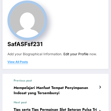
SafASFsf231
Add your Biographical Information.
Edit your Profile
now.
View All Posts
Previous post
Mempelajari Manfaat Tempat Penyimpanan
Indosat yang Tersembunyi
Next post
Tips serta Tips Permainan Slot Setoran Pulsa Tri