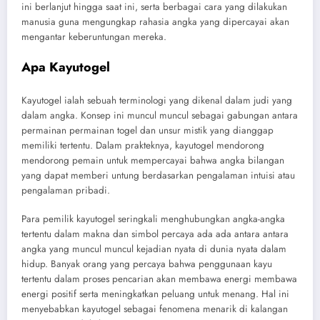
ini berlanjut hingga saat ini, serta berbagai cara yang dilakukan
manusia guna mengungkap rahasia angka yang dipercayai akan
mengantar keberuntungan mereka.
Apa Kayutogel
Kayutogel ialah sebuah terminologi yang dikenal dalam judi yang
dalam angka. Konsep ini muncul muncul sebagai gabungan antara
permainan permainan togel dan unsur mistik yang dianggap
memiliki tertentu. Dalam prakteknya, kayutogel mendorong
mendorong pemain untuk mempercayai bahwa angka bilangan
yang dapat memberi untung berdasarkan pengalaman intuisi atau
pengalaman pribadi.
Para pemilik kayutogel seringkali menghubungkan angka-angka
tertentu dalam makna dan simbol percaya ada ada antara antara
angka yang muncul muncul kejadian nyata di dunia nyata dalam
hidup. Banyak orang yang percaya bahwa penggunaan kayu
tertentu dalam proses pencarian akan membawa energi membawa
energi positif serta meningkatkan peluang untuk menang. Hal ini
menyebabkan kayutogel sebagai fenomena menarik di kalangan