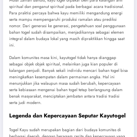
Mulai zaman dahulu, kayu togel dipakai oleh para kalangan ahli
spiritual dan penganut spiritual pada berbagai acara tradisional.
Para praktisi percaya bahwa kayu memiliki mengandung energi
serta mampu mempengaruhi produksi ramalan atau prediksi
nomor. Dari generasi ke generasi, pengetahuan soal penggunaan
bahan togel sudah disampaikan, menjadikannya sebagai elemen
integral dalam budaya lokal yang masih dipraktikkan hingga saat
ini.
Dalam komunitas masa kini, kayutogel tidak hanya dianggap
sebagai objek objek spiritual, melainkan juga kian populer di
kalangan penjudi. Banyak sekali individu mencari bahan togel bisa
meningkatkan kesempatan dalam permainan angka. Hal ini
menunjukkan jika walaupun masa sudah berubah, kepercayaan
serta kebiasaan mengenai bahan togel tetap berlangsung dalam
benak masyarakat, menciptakan jembatan antara tradisi tradisi
serta judi modern.
Legenda dan Kepercayaan Seputar Kayutogel
Togel Kayu sudah merupakan bagian dari budaya komunitas di
berbagai daerah, dengan beragam cerita dan kepercayaan yang