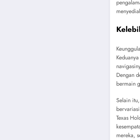
pengalama
menyediak
Kelebi
Keunggula
Keduanya 
navigasi
Dengan de
bermain g
Selain it
bervarias
Texas Hol
kesempata
mereka, s