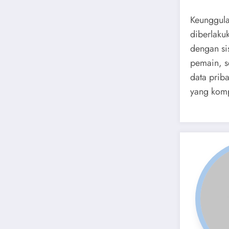
Keunggula
diberlaku
dengan si
pemain, s
data priba
yang kompe