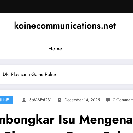
koinecommunications.net
Home
IDN Play serta Game Poker
LINE
SafASFsf231
December 14, 2025
0 Comment
bongkar Isu Mengena