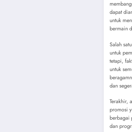
membangun
dapat dia
untuk men
bermain 
Salah sat
untuk pem
tetapi, f
untuk sem
beragamny
dan seger
Terakhir,
promosi y
berbagai 
dan progr