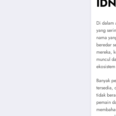
IDN
Di dalam 
yang seri
nama yang
beredar se
mereka, k
muncul da
ekosistem
Banyak pe
tersedia,
tidak ber
pemain da
membahas 