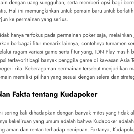
ain dengan uang sungguhan, serta memberi opsi bagi ber
atis. Hal ini memungkinkan untuk pemain baru untuk berlati
rjun ke permainan yang serius.
tidak hanya terfokus pada permainan poker saja, melainkan 
kan berbagai fitur menarik lainnya, contohnya turnamen ser
lalui ragam variasi game serta fitur yang, IDN Play masih b
psi terfavorit bagi banyak penggila game di kawasan Asia 
negeri kita. Keberagaman permainan tersebut menjadikan m
main memiliki pilihan yang sesuai dengan selera dan strate
dan Fakta tentang Kudapoker
ni sering kali dihadapkan dengan banyak mitos yang tidak a
unya kekeliruan yang umum adalah bahwa Kudapoker adalah 
ng aman dan rentan terhadap penipuan. Faktanya, Kudapoke