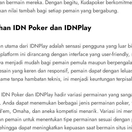
n bermain mereka. Dengan begitu, Kudapoker berkomitme
an nilai tambah bagi setiap pemain yang bergabung.
han IDN Poker dan IDNPlay
n utama dari IDNPlay adalah sensasi pengguna yang luar bi
platform ini dirancang dengan interface yang user-friendly,
nya menjadi mudah bagi pemain pemula maupun berpengal
sain yang keren dan responsif, pemain dapat dengan lelua
ame tanpa hambatan teknis, ini menjadi keuntungan terpisa
u, IDN Poker dan IDNPlay hadir variasi permainan yang sang
i. Anda dapat menemukan berbagai jenis permainan poker,
d’em, Omaha, dan aneka kompetisi menarik. Variasi ini me
n pemain untuk menentukan tipe permainan sesuai dengan 
ehingga dapat meningkatkan kepuasan saat bermain situs ini