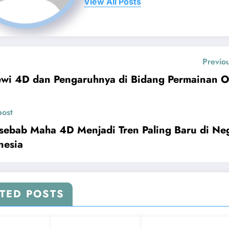
View All Posts
Previo
wi 4D dan Pengaruhnya di Bidang Permainan O
post
sebab Maha 4D Menjadi Tren Paling Baru di Ne
nesia
TED POSTS