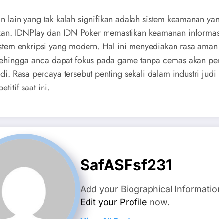
n lain yang tak kalah signifikan adalah sistem keamanan ya
kan. IDNPlay dan IDN Poker memastikan keamanan informa
stem enkripsi yang modern. Hal ini menyediakan rasa aman
ehingga anda dapat fokus pada game tanpa cemas akan pe
di. Rasa percaya tersebut penting sekali dalam industri judi
titif saat ini.
SafASFsf231
Add your Biographical Informatio
Edit your Profile
now.