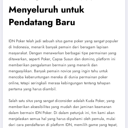
Menyeluruh untuk
Pendatang Baru
IDN Poker telah jadi sebuah situs game poker yang sangat populer
di Indonesia, menarik banyak pemain dari beragam lapisan
masyarakat. Dengan menawarkan berbagai tipe permainan yang
ditawarkan, seperti Poker, Capsa Susun dan domino, platform ini
memberikan pengalaman bermain yang menarik dan
mengasyikkan. Banyak pemain novice yang ingin tahu untuk
mencoba keberuntungan mereka di dunia permainan poker
online, tetapi seringkali merasa kebingungan tentang tahapan
pertama yang harus diambil.
Salah satu situs yang sangat diconsider adalah Kuda Poker, yang
memberikan aksesibilitas yang mudah dan jaminan keamanan
dalam bermain IDN Poker. Di dalam petunjuk ini, tim kami akan
menjelaskan semua hal yang harus dipahami oleh pemula, mulai
dari cara pendaftaran di platform IDN, memilih game yang tepat,