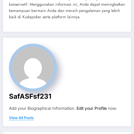
konservatif. Menggunakan informasi ini, Anda dapat meningkatkan
kemampuan bermain Anda dan meraih pengalaman yang lebih
baik di Kudapoker serta platform lainnya.
SafASFsf231
Add your Biographical Information.
Edit your Profile
now.
View All Posts