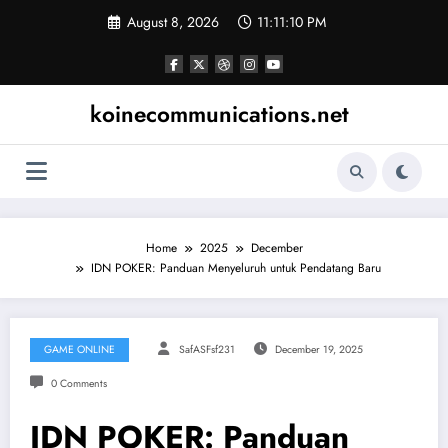
Skip
August 8, 2026
11:11:10 PM
to
content
koinecommunications.net
Home
2025
December
IDN POKER: Panduan Menyeluruh untuk Pendatang Baru
GAME ONLINE
SafASFsf231
December 19, 2025
0 Comments
IDN POKER: Panduan