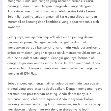
mengetahui nilai-nilai tangan yang berbeda, termasuk kartu,
pasangan, dan urutan. Dengan mengetahui tangan-tangan ini,
Anda dapat membuat pilihan yang lebih cerdas ketika bermain.
Selain itu, penting untuk mengamati kartu yang dibagikan dan
meramalkan kemungkinan kombinasi yang dapat terbentuk oleh
lawannya.
Selanjutnya, manajemen chip adalah elemen penting dalam
permainan poker. Sebagai pemula, sangat penting untuk
menetapkan berapa banyak chip yang ingin Anda pertaruhkan di
setiap permainan. Jangan tergoda untuk mempertaruhkan semua
chip Anda dalam satu tangan. Sebagai gantinya, bermainlah
dengan bijak dan kendali emosi Anda. Ini akan membantu Anda
bertahan lebih banyak di meja dan meningkatkan kemungkinan
menang di IDN Play.
Sebagai penutup, mengamati terhadap pemain lain juga adalah
strategi yang sebaiknya tidak diabaikan. Dengan mengamati gaya
bermain dan pola taruhan pesaing, Anda dapat menyusun
keputusan yang lebih baik. Apabila Anda menyadari bahwa
seorang pemain cenderung tinggi emosinya, Anda bisa siap-siap
menyiapkan melawan mereka dengan strategi yang lebih