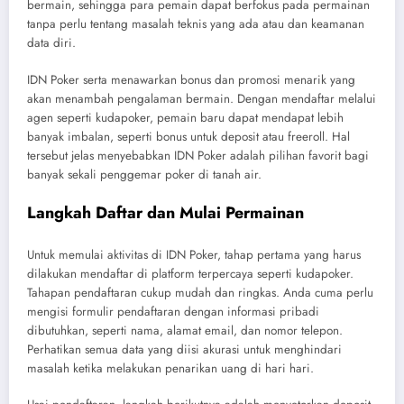
bermain, sehingga para pemain dapat berfokus pada permainan
tanpa perlu tentang masalah teknis yang ada atau dan keamanan
data diri.
IDN Poker serta menawarkan bonus dan promosi menarik yang
akan menambah pengalaman bermain. Dengan mendaftar melalui
agen seperti kudapoker, pemain baru dapat mendapat lebih
banyak imbalan, seperti bonus untuk deposit atau freeroll. Hal
tersebut jelas menyebabkan IDN Poker adalah pilihan favorit bagi
banyak sekali penggemar poker di tanah air.
Langkah Daftar dan Mulai Permainan
Untuk memulai aktivitas di IDN Poker, tahap pertama yang harus
dilakukan mendaftar di platform terpercaya seperti kudapoker.
Tahapan pendaftaran cukup mudah dan ringkas. Anda cuma perlu
mengisi formulir pendaftaran dengan informasi pribadi
dibutuhkan, seperti nama, alamat email, dan nomor telepon.
Perhatikan semua data yang diisi akurasi untuk menghindari
masalah ketika melakukan penarikan uang di hari hari.