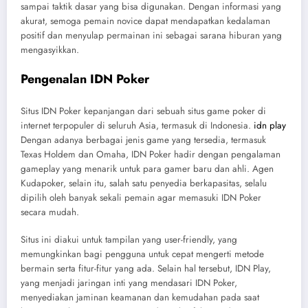
sampai taktik dasar yang bisa digunakan. Dengan informasi yang
akurat, semoga pemain novice dapat mendapatkan kedalaman
positif dan menyulap permainan ini sebagai sarana hiburan yang
mengasyikkan.
Pengenalan IDN Poker
Situs IDN Poker kepanjangan dari sebuah situs game poker di
internet terpopuler di seluruh Asia, termasuk di Indonesia.
idn play
Dengan adanya berbagai jenis game yang tersedia, termasuk
Texas Holdem dan Omaha, IDN Poker hadir dengan pengalaman
gameplay yang menarik untuk para gamer baru dan ahli. Agen
Kudapoker, selain itu, salah satu penyedia berkapasitas, selalu
dipilih oleh banyak sekali pemain agar memasuki IDN Poker
secara mudah.
Situs ini diakui untuk tampilan yang user-friendly, yang
memungkinkan bagi pengguna untuk cepat mengerti metode
bermain serta fitur-fitur yang ada. Selain hal tersebut, IDN Play,
yang menjadi jaringan inti yang mendasari IDN Poker,
menyediakan jaminan keamanan dan kemudahan pada saat