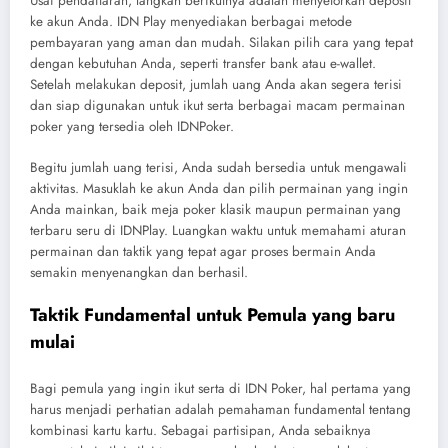
Usai pendaftaran, langkah berikutnya adalah menyetorkan deposit
ke akun Anda. IDN Play menyediakan berbagai metode
pembayaran yang aman dan mudah. Silakan pilih cara yang tepat
dengan kebutuhan Anda, seperti transfer bank atau e-wallet.
Setelah melakukan deposit, jumlah uang Anda akan segera terisi
dan siap digunakan untuk ikut serta berbagai macam permainan
poker yang tersedia oleh IDNPoker.
Begitu jumlah uang terisi, Anda sudah bersedia untuk mengawali
aktivitas. Masuklah ke akun Anda dan pilih permainan yang ingin
Anda mainkan, baik meja poker klasik maupun permainan yang
terbaru seru di IDNPlay. Luangkan waktu untuk memahami aturan
permainan dan taktik yang tepat agar proses bermain Anda
semakin menyenangkan dan berhasil.
Taktik Fundamental untuk Pemula yang baru
mulai
Bagi pemula yang ingin ikut serta di IDN Poker, hal pertama yang
harus menjadi perhatian adalah pemahaman fundamental tentang
kombinasi kartu kartu. Sebagai partisipan, Anda sebaiknya