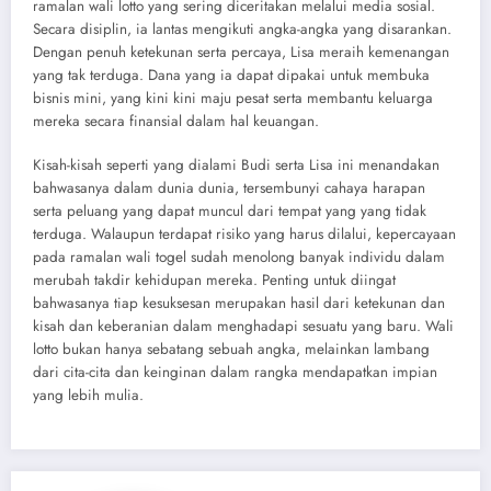
ramalan wali lotto yang sering diceritakan melalui media sosial.
Secara disiplin, ia lantas mengikuti angka-angka yang disarankan.
Dengan penuh ketekunan serta percaya, Lisa meraih kemenangan
yang tak terduga. Dana yang ia dapat dipakai untuk membuka
bisnis mini, yang kini kini maju pesat serta membantu keluarga
mereka secara finansial dalam hal keuangan.
Kisah-kisah seperti yang dialami Budi serta Lisa ini menandakan
bahwasanya dalam dunia dunia, tersembunyi cahaya harapan
serta peluang yang dapat muncul dari tempat yang yang tidak
terduga. Walaupun terdapat risiko yang harus dilalui, kepercayaan
pada ramalan wali togel sudah menolong banyak individu dalam
merubah takdir kehidupan mereka. Penting untuk diingat
bahwasanya tiap kesuksesan merupakan hasil dari ketekunan dan
kisah dan keberanian dalam menghadapi sesuatu yang baru. Wali
lotto bukan hanya sebatang sebuah angka, melainkan lambang
dari cita-cita dan keinginan dalam rangka mendapatkan impian
yang lebih mulia.