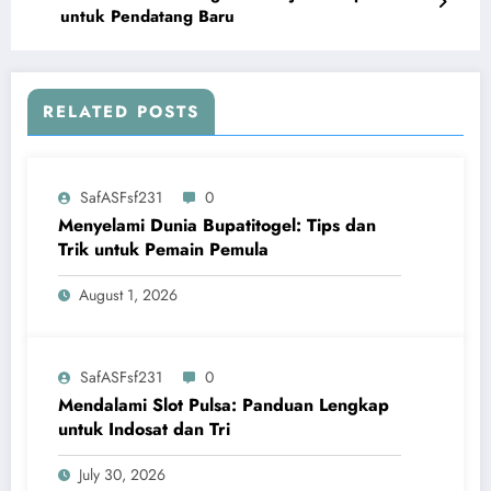
untuk Pendatang Baru
RELATED POSTS
SafASFsf231
0
Menyelami Dunia Bupatitogel: Tips dan
Trik untuk Pemain Pemula
August 1, 2026
SafASFsf231
0
Mendalami Slot Pulsa: Panduan Lengkap
untuk Indosat dan Tri
July 30, 2026