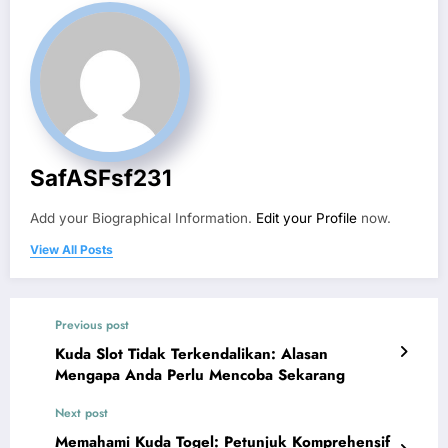
SafASFsf231
Add your Biographical Information.
Edit your Profile
now.
View All Posts
Previous post
Kuda Slot Tidak Terkendalikan: Alasan
Mengapa Anda Perlu Mencoba Sekarang
Next post
Memahami Kuda Togel: Petunjuk Komprehensif