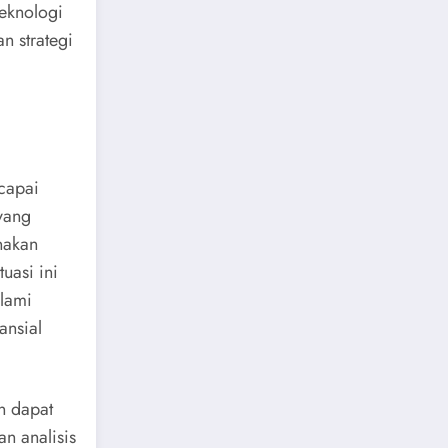
teknologi
n strategi
capai
yang
nakan
uasi ini
lami
ansial
n dapat
n analisis