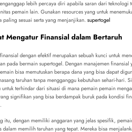
nganggap lebih percaya diri apabila saran dari teknologi 
nitas pemain lain. Gunakan resources yang untuk menemuka
 paling sesuai serta yang menjanjikan.
supertogel
t Mengatur Finansial dalam Bertaruh
finansial dengan efektif merupakan sebuah kunci untuk men
lan pada bermain supertogel. Dengan manajemen finansial 
 pemain bisa memutuskan berapa dana yang bisa dapat digu
asang taruhan tanpa mengganggu kebutuhan sehari-hari. Sit
untuk terhindar dari situasi di mana pemain pemain menga
yang signifikan yang bisa berdampak buruk pada kondisi fin
.
g itu, dengan memiliki anggaran yang jelas spesifik, pemai
us dalam memilih taruhan yang tepat. Mereka bisa menjalanka