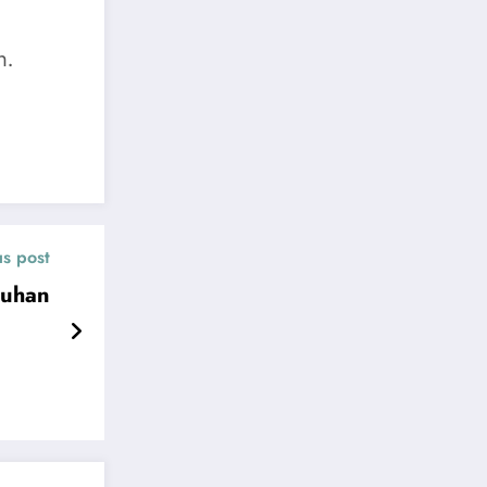
n.
us post
aruhan