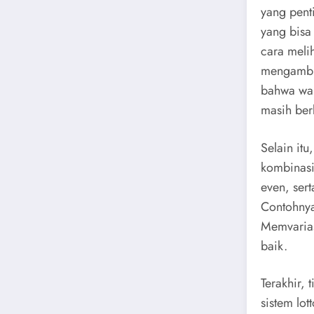
yang pent
yang bisa
cara meli
mengambil
bahwa wal
masih ber
Selain it
kombinasi
even, ser
Contohnya
Memvarias
baik.
Terakhir, 
sistem lot