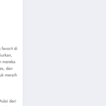
favorit di
iurkan,
n mereka
es, dan
tuk meraih
ulai dari