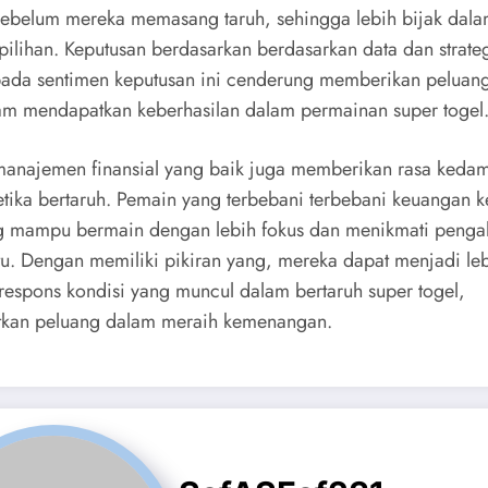
 sebelum mereka memasang taruh, sehingga lebih bijak dal
ilihan. Keputusan berdasarkan berdasarkan data dan strate
pada sentimen keputusan ini cenderung memberikan peluang
am mendapatkan keberhasilan dalam permainan super togel
 manajemen finansial yang baik juga memberikan rasa keda
tika bertaruh. Pemain yang terbebani terbebani keuangan 
g mampu bermain dengan lebih fokus dan menikmati peng
tu. Dengan memiliki pikiran yang, mereka dapat menjadi leb
espons kondisi yang muncul dalam bertaruh super togel,
tkan peluang dalam meraih kemenangan.