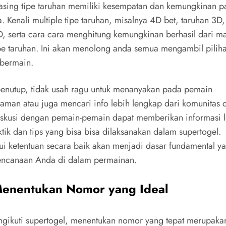
sing tipe taruhan memiliki kesempatan dan kemungkinan p
. Kenali multiple tipe taruhan, misalnya 4D bet, taruhan 3D
D, serta cara cara menghitung kemungkinan berhasil dari ma
pe taruhan. Ini akan menolong anda semua mengambil pilih
 bermain.
enutup, tidak usah ragu untuk menanyakan pada pemain
aman atau juga mencari info lebih lengkap dari komunitas 
iskusi dengan pemain-pemain dapat memberikan informasi l
ktik dan tips yang bisa bisa dilaksanakan dalam supertogel.
i ketentuan secara baik akan menjadi dasar fundamental ya
encanaan Anda di dalam permainan.
Menentukan Nomor yang Ideal
ngikuti supertogel, menentukan nomor yang tepat merupaka