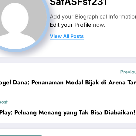
SafASFsf231
Add your Biographical Informatio
Edit your Profile
now.
View All Posts
Previo
Togel Dana: Penanaman Modal Bijak di Arena T
post
Play: Peluang Menang yang Tak Bisa Diabaikan!