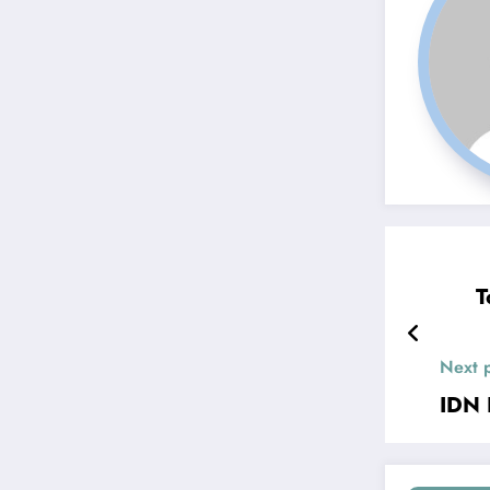
Next 
IDN 