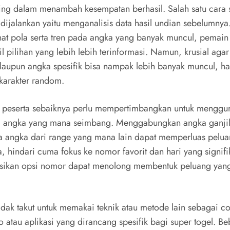
ing dalam menambah kesempatan berhasil. Salah satu cara s
 dijalankan yaitu menganalisis data hasil undian sebelumny
hat pola serta tren pada angka yang banyak muncul, pemain
 pilihan yang lebih lebih terinformasi. Namun, krusial agar
aupun angka spesifik bisa nampak lebih banyak muncul, has
karakter random.
u, peserta sebaiknya perlu mempertimbangkan untuk menggu
 angka yang mana seimbang. Menggabungkan angka ganjil 
ta angka dari range yang mana lain dapat memperluas pelua
, hindari cuma fokus ke nomor favorit dan hari yang signifi
ikan opsi nomor dapat menolong membentuk peluang yang
tidak takut untuk memakai teknik atau metode lain sebagai c
to atau aplikasi yang dirancang spesifik bagi super togel. B