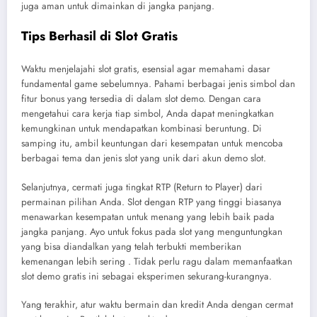
juga aman untuk dimainkan di jangka panjang.
Tips Berhasil di Slot Gratis
Waktu menjelajahi slot gratis, esensial agar memahami dasar
fundamental game sebelumnya. Pahami berbagai jenis simbol dan
fitur bonus yang tersedia di dalam slot demo. Dengan cara
mengetahui cara kerja tiap simbol, Anda dapat meningkatkan
kemungkinan untuk mendapatkan kombinasi beruntung. Di
samping itu, ambil keuntungan dari kesempatan untuk mencoba
berbagai tema dan jenis slot yang unik dari akun demo slot.
Selanjutnya, cermati juga tingkat RTP (Return to Player) dari
permainan pilihan Anda. Slot dengan RTP yang tinggi biasanya
menawarkan kesempatan untuk menang yang lebih baik pada
jangka panjang. Ayo untuk fokus pada slot yang menguntungkan
yang bisa diandalkan yang telah terbukti memberikan
kemenangan lebih sering . Tidak perlu ragu dalam memanfaatkan
slot demo gratis ini sebagai eksperimen sekurang-kurangnya.
Yang terakhir, atur waktu bermain dan kredit Anda dengan cermat