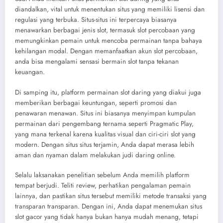
diandalkan, vital untuk menentukan situs yang memiliki lisensi dan
regulasi yang terbuka. Situs-situs ini terpercaya biasanya
menawarkan berbagai jenis slot, termasuk slot percobaan yang
memungkinkan pemain untuk mencoba permainan tanpa bahaya
kehilangan modal. Dengan memanfaatkan akun slot percobaan,
anda bisa mengalami sensasi bermain slot tanpa tekanan
keuangan.
Di samping itu, platform permainan slot daring yang diakui juga
memberikan berbagai keuntungan, seperti promosi dan
penawaran menawan. Situs ini biasanya menyimpan kumpulan
permainan dari pengembang ternama seperti Pragmatic Play,
yang mana terkenal karena kualitas visual dan ciri-ciri slot yang
modern. Dengan situs situs terjamin, Anda dapat merasa lebih
aman dan nyaman dalam melakukan judi daring online.
Selalu laksanakan penelitian sebelum Anda memilih platform
tempat berjudi. Teliti review, perhatikan pengalaman pemain
lainnya, dan pastikan situs tersebut memiliki metode transaksi yang
transparan transparan. Dengan ini, Anda dapat menemukan situs
slot gacor yang tidak hanya bukan hanya mudah menang, tetapi