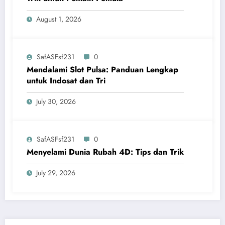
August 1, 2026
SafASFsf231
0
Mendalami Slot Pulsa: Panduan Lengkap
untuk Indosat dan Tri
July 30, 2026
SafASFsf231
0
Menyelami Dunia Rubah 4D: Tips dan Trik
July 29, 2026