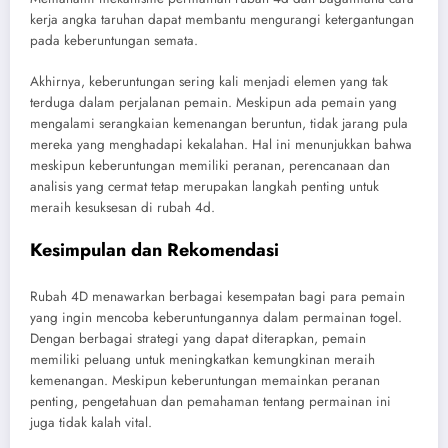
kerja angka taruhan dapat membantu mengurangi ketergantungan
pada keberuntungan semata.
Akhirnya, keberuntungan sering kali menjadi elemen yang tak
terduga dalam perjalanan pemain. Meskipun ada pemain yang
mengalami serangkaian kemenangan beruntun, tidak jarang pula
mereka yang menghadapi kekalahan. Hal ini menunjukkan bahwa
meskipun keberuntungan memiliki peranan, perencanaan dan
analisis yang cermat tetap merupakan langkah penting untuk
meraih kesuksesan di rubah 4d.
Kesimpulan dan Rekomendasi
Rubah 4D menawarkan berbagai kesempatan bagi para pemain
yang ingin mencoba keberuntungannya dalam permainan togel.
Dengan berbagai strategi yang dapat diterapkan, pemain
memiliki peluang untuk meningkatkan kemungkinan meraih
kemenangan. Meskipun keberuntungan memainkan peranan
penting, pengetahuan dan pemahaman tentang permainan ini
juga tidak kalah vital.