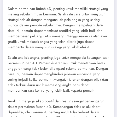
Dalam permainan Rubah 4D, penting untuk memiliki strategi yang
matang sebelum mulai bermain. Salah satu cara untuk menyusun
strategi adalah dengan menganalisis pola angka yang sering
muncul dalam periode sebelumnya. Dengan mempelajari data-
data ini, pemain dapat membuat prediksi yang lebih baik dan
memperbesar peluang untuk menang. Menggunakan catatan atau
grafik untuk melacak angka yang telah ditarik juga dapat
membantu dalam menyusun strategi yang lebih efektif.
Selain analisis angka, penting juga untuk mengelola keuangan saat
bermain Rubah 4D. Pemain disarankan untuk menetapkan batas
anggaran yang tidak boleh dilampaui selama permainan. Dengan
cara ini, pemain dapat menghindari jebakan emosional yang
sering terjadi ketika bermain. Mengatur taruhan dengan bijak dan
tidak terburu-buru untuk memasang angka baru dapat
memberikan rasa kontrol yang lebih baik kepada pemain.
Terakhir, menjaga sikap positif dan realistis sangat berpengaruh
dalam permainan Rubah 4D. Kemenangan tidak selalu dapat
diprediksi, oleh karena itu penting untuk tidak terlarut dalam