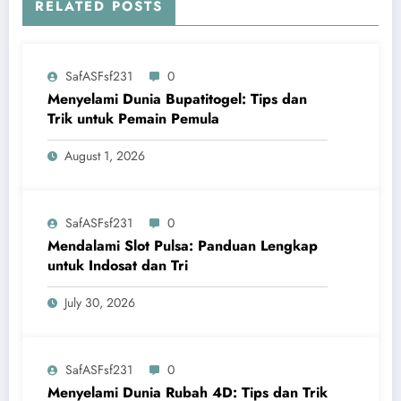
RELATED POSTS
SafASFsf231
0
Menyelami Dunia Bupatitogel: Tips dan
Trik untuk Pemain Pemula
August 1, 2026
SafASFsf231
0
Mendalami Slot Pulsa: Panduan Lengkap
untuk Indosat dan Tri
July 30, 2026
SafASFsf231
0
Menyelami Dunia Rubah 4D: Tips dan Trik