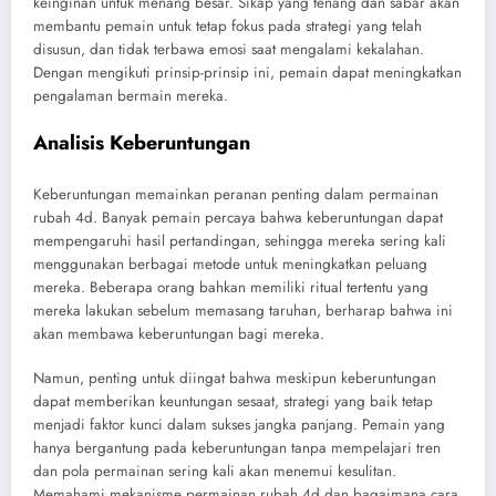
keinginan untuk menang besar. Sikap yang tenang dan sabar akan
membantu pemain untuk tetap fokus pada strategi yang telah
disusun, dan tidak terbawa emosi saat mengalami kekalahan.
Dengan mengikuti prinsip-prinsip ini, pemain dapat meningkatkan
pengalaman bermain mereka.
Analisis Keberuntungan
Keberuntungan memainkan peranan penting dalam permainan
rubah 4d. Banyak pemain percaya bahwa keberuntungan dapat
mempengaruhi hasil pertandingan, sehingga mereka sering kali
menggunakan berbagai metode untuk meningkatkan peluang
mereka. Beberapa orang bahkan memiliki ritual tertentu yang
mereka lakukan sebelum memasang taruhan, berharap bahwa ini
akan membawa keberuntungan bagi mereka.
Namun, penting untuk diingat bahwa meskipun keberuntungan
dapat memberikan keuntungan sesaat, strategi yang baik tetap
menjadi faktor kunci dalam sukses jangka panjang. Pemain yang
hanya bergantung pada keberuntungan tanpa mempelajari tren
dan pola permainan sering kali akan menemui kesulitan.
Memahami mekanisme permainan rubah 4d dan bagaimana cara