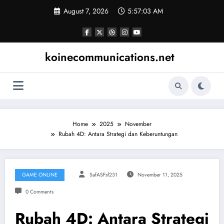
Skip
August 7, 2026
5:57:04 AM
to
content
koinecommunications.net
Home
2025
November
Rubah 4D: Antara Strategi dan Keberuntungan
GAME ONLINE
SafASFsf231
November 11, 2025
0 Comments
Rubah 4D: Antara Strategi