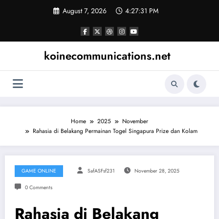
Skip
August 7, 2026
4:27:31 PM
to
content
koinecommunications.net
Home
2025
November
Rahasia di Belakang Permainan Togel Singapura Prize dan Kolam
GAME ONLINE
SafASFsf231
November 28, 2025
0 Comments
Rahasia di Belakang