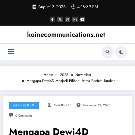
Skip
August 9, 2026
4:18:40 PM
to
content
koinecommunications.net
Home
2025
November
Mengapa Dewi4D Menjadi Pilihan Utama Pecinta Taruhan
GAME ONLINE
SafASFsf231
November 27, 2025
0 Comments
Mengapa Dewi4D