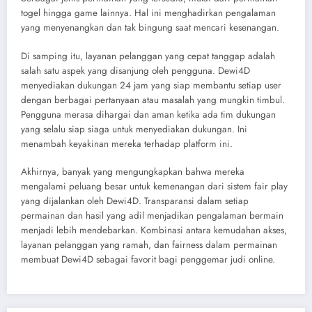
togel hingga game lainnya. Hal ini menghadirkan pengalaman
yang menyenangkan dan tak bingung saat mencari kesenangan.
Di samping itu, layanan pelanggan yang cepat tanggap adalah
salah satu aspek yang disanjung oleh pengguna. Dewi4D
menyediakan dukungan 24 jam yang siap membantu setiap user
dengan berbagai pertanyaan atau masalah yang mungkin timbul.
Pengguna merasa dihargai dan aman ketika ada tim dukungan
yang selalu siap siaga untuk menyediakan dukungan. Ini
menambah keyakinan mereka terhadap platform ini.
Akhirnya, banyak yang mengungkapkan bahwa mereka
mengalami peluang besar untuk kemenangan dari sistem fair play
yang dijalankan oleh Dewi4D. Transparansi dalam setiap
permainan dan hasil yang adil menjadikan pengalaman bermain
menjadi lebih mendebarkan. Kombinasi antara kemudahan akses,
layanan pelanggan yang ramah, dan fairness dalam permainan
membuat Dewi4D sebagai favorit bagi penggemar judi online.