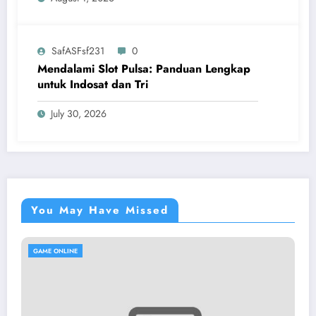
SafASFsf231
0
Mendalami Slot Pulsa: Panduan Lengkap
untuk Indosat dan Tri
July 30, 2026
You May Have Missed
GAME ONLINE