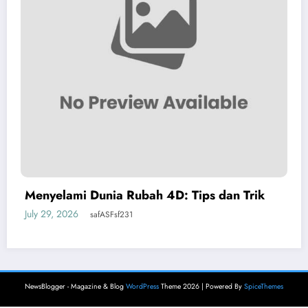
 Dunia Rubah 4D: Tips dan Trik
Panduan L
4d dan Per
safASFsf231
July 29, 2026
NewsBlogger - Magazine & Blog
WordPress
Theme 2026 | Powered By
SpiceThemes