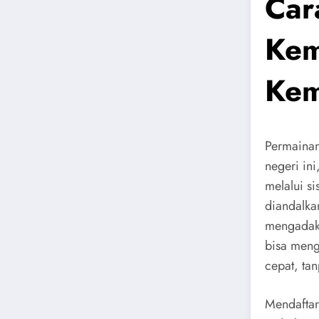
Car
Kem
Kem
Permainan
negeri in
melalui si
diandalka
mengadaka
bisa meng
cepat, ta
Mendaftar