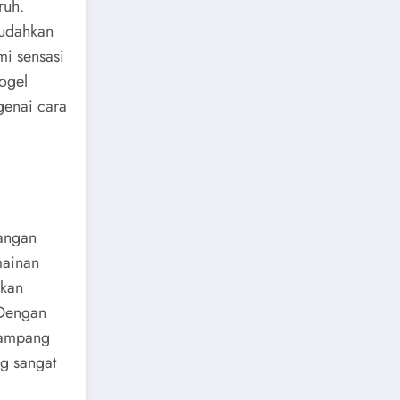
ruh.
mudahkan
mi sensasi
ogel
ngenai cara
langan
mainan
ikan
 Dengan
gampang
ng sangat