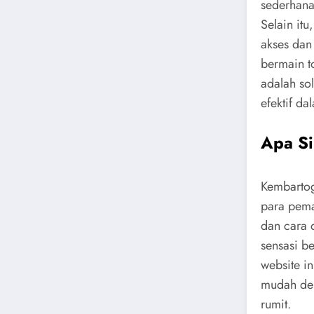
sederhana
Selain it
akses dan
bermain t
adalah sol
efektif da
Apa S
Kembartoge
para pema
dan cara 
sensasi b
website i
mudah den
rumit.