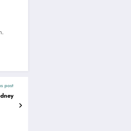
n.
us post
idney