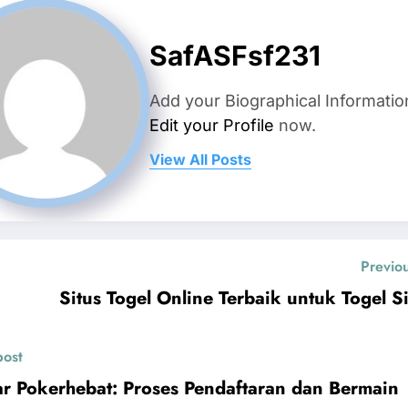
SafASFsf231
Add your Biographical Informatio
Edit your Profile
now.
View All Posts
Previo
Situs Togel Online Terbaik untuk Togel S
post
ar Pokerhebat: Proses Pendaftaran dan Bermain