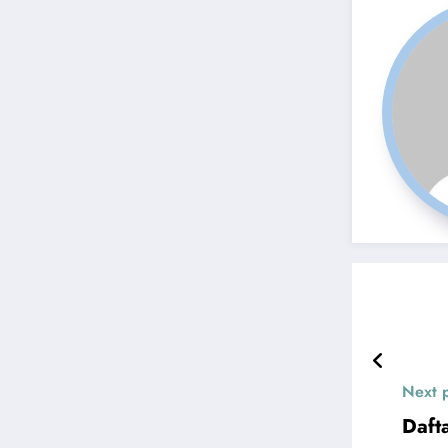
Next 
Daft