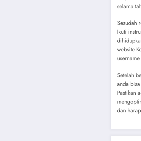
selama tah
Sesudah r
Ikuti inst
dihidupkan
website K
username 
Setelah b
anda bisa
Pastikan 
mengopti
dan harap