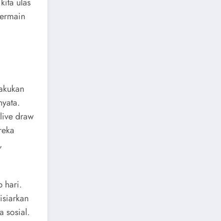
kita ulas
bermain
lakukan
nyata.
live draw
reka
,
 hari.
isiarkan
 sosial.