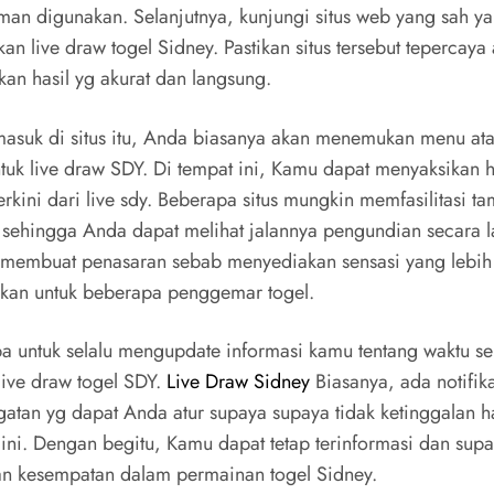
an digunakan. Selanjutnya, kunjungi situs web yang sah y
n live draw togel Sidney. Pastikan situs tersebut tepercaya
an hasil yg akurat dan langsung.
asuk di situs itu, Anda biasanya akan menemukan menu at
ntuk live draw SDY. Di tempat ini, Kamu dapat menyaksikan h
erkini dari live sdy. Beberapa situs mungkin memfasilitasi ta
 sehingga Anda dapat melihat jalannya pengundian secara 
t membuat penasaran sebab menyediakan sensasi yang lebih
an untuk beberapa penggemar togel.
pa untuk selalu mengupdate informasi kamu tentang waktu se
live draw togel SDY.
Live Draw Sidney
Biasanya, ada notifika
gatan yg dapat Anda atur supaya supaya tidak ketinggalan ha
 ini. Dengan begitu, Kamu dapat tetap terinformasi dan supa
n kesempatan dalam permainan togel Sidney.