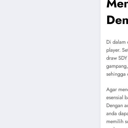
Men
Den
Di dalam 
player. Se
draw SDY 
gampang, 
sehingga 
Agar mend
esensial 
Dengan ad
anda dapa
memilih s