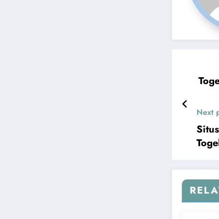
Toge
Next 
Situ
Toge
RELA