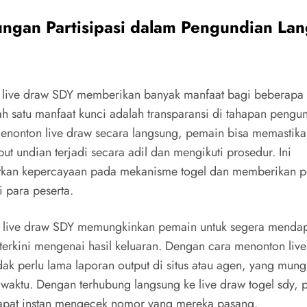
ngan Partisipasi dalam Pengundian La
 live draw SDY memberikan banyak manfaat bagi beberapa
lah satu manfaat kunci adalah transparansi di tahapan pengu
nonton live draw secara langsung, pemain bisa memastik
put undian terjadi secara adil dan mengikuti prosedur. Ini
kan kepercayaan pada mekanisme togel dan memberikan p
 para peserta.
u, live draw SDY memungkinkan pemain untuk segera menda
 terkini mengenai hasil keluaran. Dengan cara menonton live
dak perlu lama laporan output di situs atau agen, yang mung
aktu. Dengan terhubung langsung ke live draw togel sdy, 
pat instan mengecek nomor yang mereka pasang.