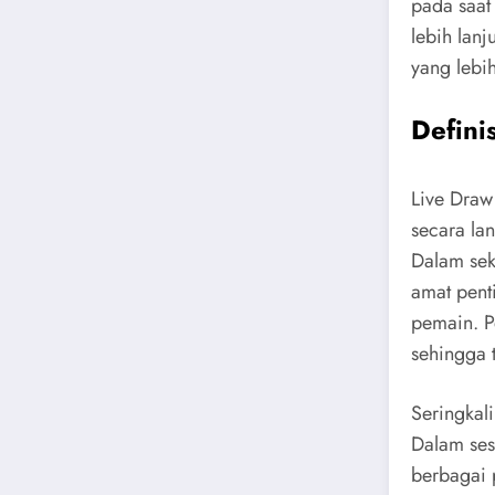
pada saat
lebih lan
yang lebih
Defini
Live Draw
secara lan
Dalam sek
amat pent
pemain. P
sehingga 
Seringkali
Dalam ses
berbagai p