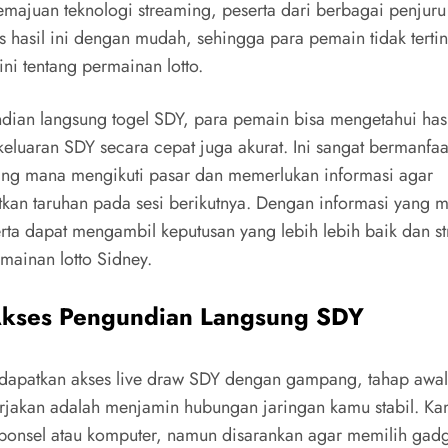
majuan teknologi streaming, peserta dari berbagai penjuru
 hasil ini dengan mudah, sehingga para pemain tidak terti
kini tentang permainan lotto.
ndian langsung togel SDY, para pemain bisa mengetahui has
keluaran SDY secara cepat juga akurat. Ini sangat bermanfaa
ng mana mengikuti pasar dan memerlukan informasi agar
an taruhan pada sesi berikutnya. Dengan informasi yang m
erta dapat mengambil keputusan yang lebih lebih baik dan st
mainan lotto Sidney.
Akses Pengundian Langsung SDY
apatkan akses live draw SDY dengan gampang, tahap awal
erjakan adalah menjamin hubungan jaringan kamu stabil. K
onsel atau komputer, namun disarankan agar memilih gadg