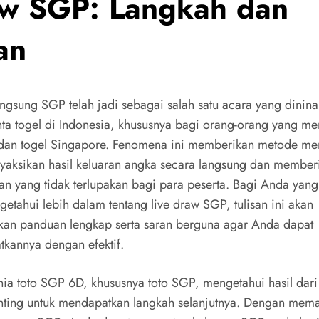
w SGP: Langkah dan
an
ngsung SGP telah jadi sebagai salah satu acara yang dinina
nta togel di Indonesia, khususnya bagi orang-orang yang me
dan togel Singapore. Fenomena ini memberikan metode me
yaksikan hasil keluaran angka secara langsung dan member
n yang tidak terlupakan bagi para peserta. Bagi Anda yang
etahui lebih dalam tentang live draw SGP, tulisan ini akan
an panduan lengkap serta saran berguna agar Anda dapat
kannya dengan efektif.
ia toto SGP 6D, khususnya toto SGP, mengetahui hasil dari
nting untuk mendapatkan langkah selanjutnya. Dengan mema