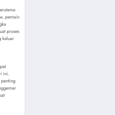
terutama
aw, pemain
gka
uat proses
g keluar
pat
 ini.
 penting
enggemar
pat