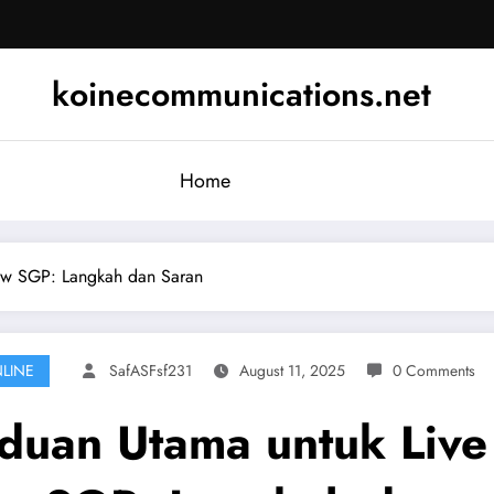
koinecommunications.net
Home
aw SGP: Langkah dan Saran
LINE
SafASFsf231
August 11, 2025
0 Comments
duan Utama untuk Live