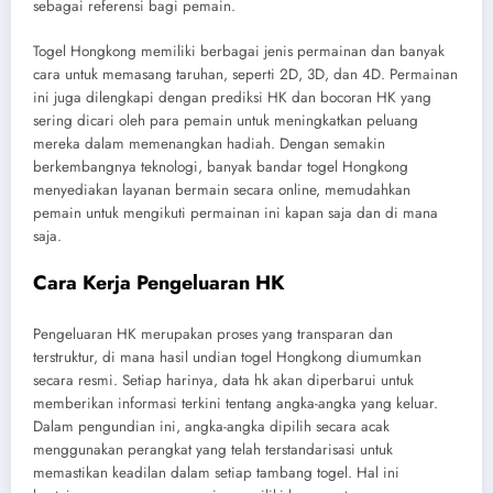
sebagai referensi bagi pemain.
Togel Hongkong memiliki berbagai jenis permainan dan banyak
cara untuk memasang taruhan, seperti 2D, 3D, dan 4D. Permainan
ini juga dilengkapi dengan prediksi HK dan bocoran HK yang
sering dicari oleh para pemain untuk meningkatkan peluang
mereka dalam memenangkan hadiah. Dengan semakin
berkembangnya teknologi, banyak bandar togel Hongkong
menyediakan layanan bermain secara online, memudahkan
pemain untuk mengikuti permainan ini kapan saja dan di mana
saja.
Cara Kerja Pengeluaran HK
Pengeluaran HK merupakan proses yang transparan dan
terstruktur, di mana hasil undian togel Hongkong diumumkan
secara resmi. Setiap harinya, data hk akan diperbarui untuk
memberikan informasi terkini tentang angka-angka yang keluar.
Dalam pengundian ini, angka-angka dipilih secara acak
menggunakan perangkat yang telah terstandarisasi untuk
memastikan keadilan dalam setiap tambang togel. Hal ini