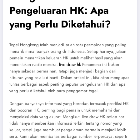
Pengeluaran HK: Apa
yang Perlu Diketahui?
Togel Hongkong telah menjadi salah satu permainan yang paling
menarik minat banyak orang di Indonesia. Setiap harinya, jutaan
pemain menantikan keluaran HK untuk melihat hasil yang akan
menentukan nasib mereka.
live draw hk
Fenomena ini bukan
hanya sekadar permainan, tetapi juga menjadi bagian dari
hiburan yang selalu dinanti. Dalam artikel ini, kita akan mengupas
tuntas berbagai aspek penting seputar pengeluaran HK dan apa
yang perlu diketahui oleh para penggemar togel.
Dengan banyaknya informasi yang beredar, termasuk prediksi HK
dan bocoran HK, penting bagi pemain untuk memahami dan
menyeleksi data yang akurat. Mengikuti live draw HK setiap hari
tidak hanya memberikan informasi terkini tentang nomor yang
keluar, tetapi juga membuat pengalaman bermain menjadi lebih
seru. Kami akan membahas berbagai sumber terpercaya, seperti