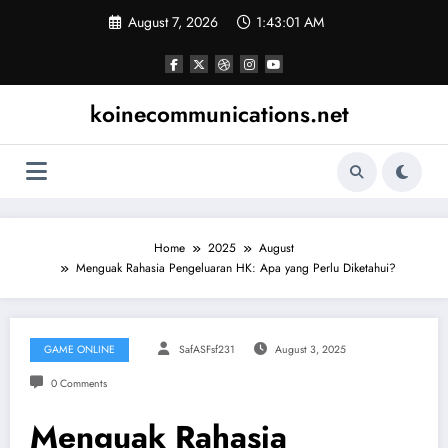
Skip
August 7, 2026
1:43:01 AM
to
content
koinecommunications.net
Home
2025
August
Menguak Rahasia Pengeluaran HK: Apa yang Perlu Diketahui?
GAME ONLINE
SafASFsf231
August 3, 2025
0 Comments
Menguak Rahasia