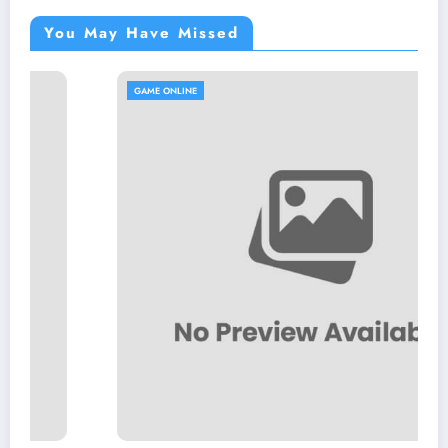
You May Have Missed
GAME ONLINE