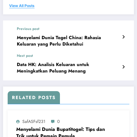
View All Posts
Previous post
Menyelami Dunia Togel China: Rahasia
Keluaran yang Perlu Diketahui
Next post
Data HK: Analisis Keluaran untuk
Meningkatkan Peluang Menang
RELATED POSTS
SafASFsf231
0
Menyelami Dunia Bupatitogel: Tips dan
Trik untuk Pemain Pemula