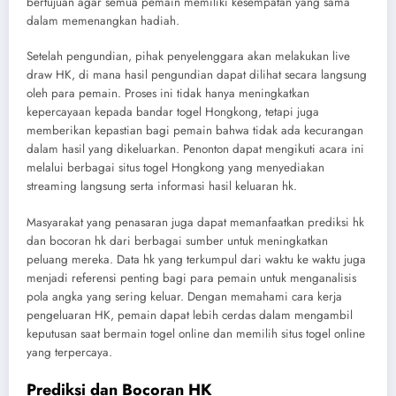
bertujuan agar semua pemain memiliki kesempatan yang sama
dalam memenangkan hadiah.
Setelah pengundian, pihak penyelenggara akan melakukan live
draw HK, di mana hasil pengundian dapat dilihat secara langsung
oleh para pemain. Proses ini tidak hanya meningkatkan
kepercayaan kepada bandar togel Hongkong, tetapi juga
memberikan kepastian bagi pemain bahwa tidak ada kecurangan
dalam hasil yang dikeluarkan. Penonton dapat mengikuti acara ini
melalui berbagai situs togel Hongkong yang menyediakan
streaming langsung serta informasi hasil keluaran hk.
Masyarakat yang penasaran juga dapat memanfaatkan prediksi hk
dan bocoran hk dari berbagai sumber untuk meningkatkan
peluang mereka. Data hk yang terkumpul dari waktu ke waktu juga
menjadi referensi penting bagi para pemain untuk menganalisis
pola angka yang sering keluar. Dengan memahami cara kerja
pengeluaran HK, pemain dapat lebih cerdas dalam mengambil
keputusan saat bermain togel online dan memilih situs togel online
yang terpercaya.
Prediksi dan Bocoran HK