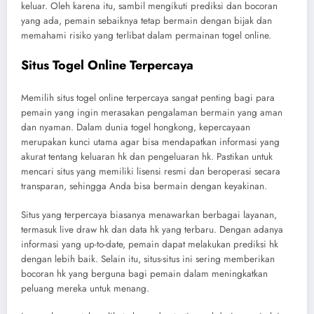
keluar. Oleh karena itu, sambil mengikuti prediksi dan bocoran
yang ada, pemain sebaiknya tetap bermain dengan bijak dan
memahami risiko yang terlibat dalam permainan togel online.
Situs Togel Online Terpercaya
Memilih situs togel online terpercaya sangat penting bagi para
pemain yang ingin merasakan pengalaman bermain yang aman
dan nyaman. Dalam dunia togel hongkong, kepercayaan
merupakan kunci utama agar bisa mendapatkan informasi yang
akurat tentang keluaran hk dan pengeluaran hk. Pastikan untuk
mencari situs yang memiliki lisensi resmi dan beroperasi secara
transparan, sehingga Anda bisa bermain dengan keyakinan.
Situs yang terpercaya biasanya menawarkan berbagai layanan,
termasuk live draw hk dan data hk yang terbaru. Dengan adanya
informasi yang up-to-date, pemain dapat melakukan prediksi hk
dengan lebih baik. Selain itu, situs-situs ini sering memberikan
bocoran hk yang berguna bagi pemain dalam meningkatkan
peluang mereka untuk menang.