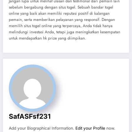
Jangan lupa untuk melihat ulasan dan testimonal dari pemain lain
sebelum bergabung dengan situs togel. Sebuah bandar togel
online yang baik akan memiliki reputasi positif di kalangan
pemain, serta memberikan pelayanan yang responsif. Dengan
memilih situs togel online yang terpercaya, Anda tidak hanya
melindungi investasi Anda, tetapi juga meningkatkan kesempatan
untuk mendapatkan hk prize yang diimpikan.
SafASFsf231
Add your Biographical Information.
Edit your Profile
now.