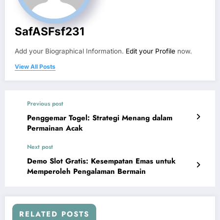
SafASFsf231
Add your Biographical Information.
Edit your Profile
now.
View All Posts
Previous post
Penggemar Togel: Strategi Menang dalam
Permainan Acak
Next post
Demo Slot Gratis: Kesempatan Emas untuk
Memperoleh Pengalaman Bermain
RELATED POSTS