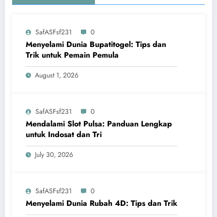
SafASFsf231
0
Menyelami Dunia Bupatitogel: Tips dan
Trik untuk Pemain Pemula
August 1, 2026
SafASFsf231
0
Mendalami Slot Pulsa: Panduan Lengkap
untuk Indosat dan Tri
July 30, 2026
SafASFsf231
0
Menyelami Dunia Rubah 4D: Tips dan Trik