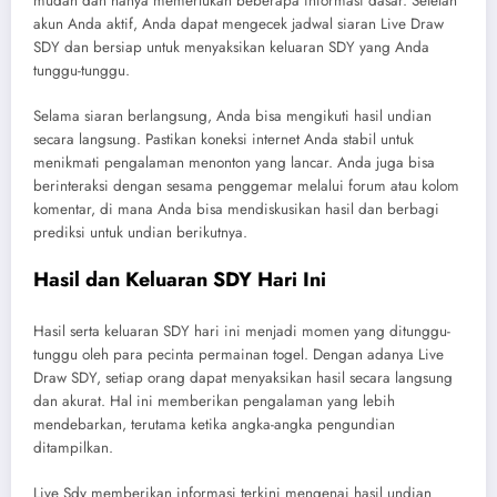
mudah dan hanya memerlukan beberapa informasi dasar. Setelah
akun Anda aktif, Anda dapat mengecek jadwal siaran Live Draw
SDY dan bersiap untuk menyaksikan keluaran SDY yang Anda
tunggu-tunggu.
Selama siaran berlangsung, Anda bisa mengikuti hasil undian
secara langsung. Pastikan koneksi internet Anda stabil untuk
menikmati pengalaman menonton yang lancar. Anda juga bisa
berinteraksi dengan sesama penggemar melalui forum atau kolom
komentar, di mana Anda bisa mendiskusikan hasil dan berbagi
prediksi untuk undian berikutnya.
Hasil dan Keluaran SDY Hari Ini
Hasil serta keluaran SDY hari ini menjadi momen yang ditunggu-
tunggu oleh para pecinta permainan togel. Dengan adanya Live
Draw SDY, setiap orang dapat menyaksikan hasil secara langsung
dan akurat. Hal ini memberikan pengalaman yang lebih
mendebarkan, terutama ketika angka-angka pengundian
ditampilkan.
Live Sdy memberikan informasi terkini mengenai hasil undian