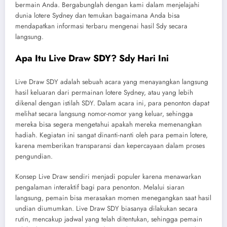
bermain Anda. Bergabunglah dengan kami dalam menjelajahi
dunia lotere Sydney dan temukan bagaimana Anda bisa
mendapatkan informasi terbaru mengenai hasil Sdy secara
langsung.
Apa Itu Live Draw SDY?
Sdy Hari Ini
Live Draw SDY adalah sebuah acara yang menayangkan langsung
hasil keluaran dari permainan lotere Sydney, atau yang lebih
dikenal dengan istilah SDY. Dalam acara ini, para penonton dapat
melihat secara langsung nomor-nomor yang keluar, sehingga
mereka bisa segera mengetahui apakah mereka memenangkan
hadiah. Kegiatan ini sangat dinanti-nanti oleh para pemain lotere,
karena memberikan transparansi dan kepercayaan dalam proses
pengundian.
Konsep Live Draw sendiri menjadi populer karena menawarkan
pengalaman interaktif bagi para penonton. Melalui siaran
langsung, pemain bisa merasakan momen menegangkan saat hasil
undian diumumkan. Live Draw SDY biasanya dilakukan secara
rutin, mencakup jadwal yang telah ditentukan, sehingga pemain