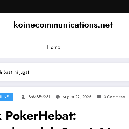
koinecommunications.net
Home
 Saat Ini Juga!
LINE
SafASFsf231
August 22, 2025
0 Comments
k PokerHebat: