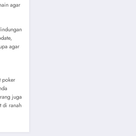
main agar
rlindungan
pdate,
lupa agar
t poker
Anda
arang juga
t di ranah