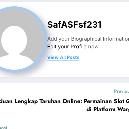
SafASFsf231
Add your Biographical Informatio
Edit your Profile
now.
View All Posts
Previo
duan Lengkap Taruhan Online: Permainan Slot 
di Platform Wa
post