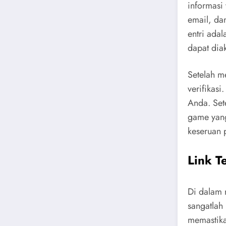
informasi 
email, da
entri ada
dapat diak
Setelah m
verifikasi
Anda. Set
game yang
keseruan p
Link T
Di dalam 
sangatlah
memastika