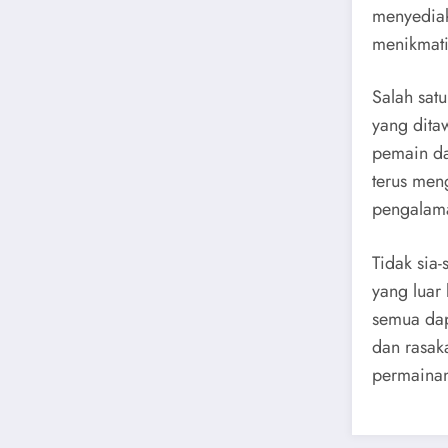
menyediak
menikmati
Salah sat
yang dita
pemain dap
terus men
pengalam
Tidak sia
yang luar
semua dap
dan rasak
permainan