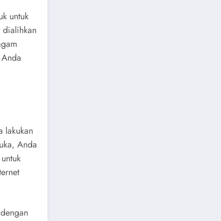
uk untuk
 dialihkan
ragam
n Anda
a lakukan
buka, Anda
 untuk
ternet
n dengan