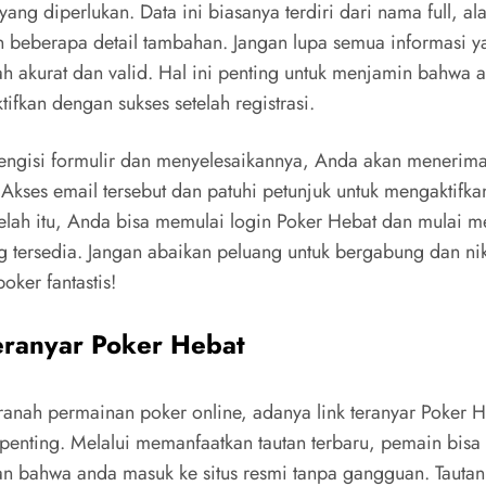
yang diperlukan. Data ini biasanya terdiri dari nama full, al
n beberapa detail tambahan. Jangan lupa semua informasi 
lah akurat dan valid. Hal ini penting untuk menjamin bahwa
tifkan dengan sukses setelah registrasi.
engisi formulir dan menyelesaikannya, Anda akan menerima
. Akses email tersebut dan patuhi petunjuk untuk mengaktifk
elah itu, Anda bisa memulai login Poker Hebat dan mulai m
 tersedia. Jangan abaikan peluang untuk bergabung dan ni
oker fantastis!
eranyar Poker Hebat
ranah permainan poker online, adanya link teranyar Poker 
 penting. Melalui memanfaatkan tautan terbaru, pemain bisa
n bahwa anda masuk ke situs resmi tanpa gangguan. Tautan 