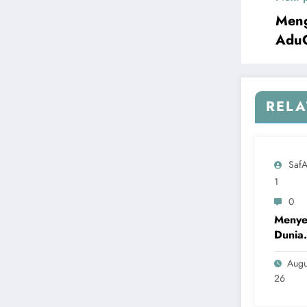
Meng
Adu
RELA
Saf
1
0
Menye
Dunia
Bupati
Augu
Tips d
26
untuk
Pemul