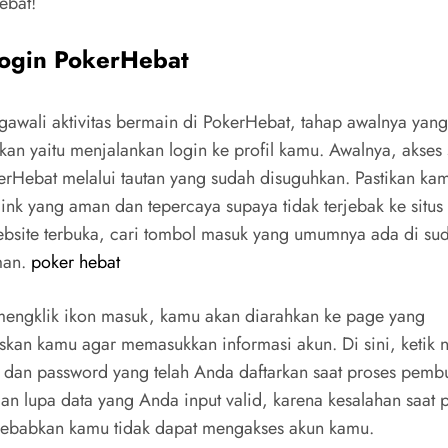
ebat!
ogin PokerHebat
awali aktivitas bermain di PokerHebat, tahap awalnya yang
kan yaitu menjalankan login ke profil kamu. Awalnya, akses 
erHebat melalui tautan yang sudah disuguhkan. Pastikan ka
ink yang aman dan tepercaya supaya tidak terjebak ke situs 
ebsite terbuka, cari tombol masuk yang umumnya ada di su
man.
poker hebat
engklik ikon masuk, kamu akan diarahkan ke page yang
kan kamu agar memasukkan informasi akun. Di sini, ketik
dan password yang telah Anda daftarkan saat proses pemb
gan lupa data yang Anda input valid, karena kesalahan saat 
ebabkan kamu tidak dapat mengakses akun kamu.