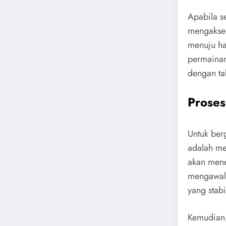
Apabila s
mengakses
menuju ha
permainan
dengan ta
Proses
Untuk ber
adalah me
akan mene
mengawali
yang stabi
Kemudian,