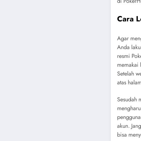
di PokerH
Cara L
Agar meng
Anda laku
resmi Pok
memakai l
Setelah w
atas hala
Sesudah m
mengharus
pengguna 
akun. Jan
bisa meny