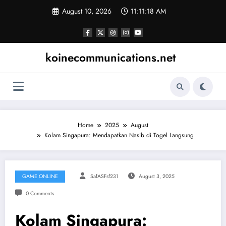
Skip
August 10, 2026
11:11:18 AM
to
content
koinecommunications.net
Home
2025
August
Kolam Singapura: Mendapatkan Nasib di Togel Langsung
GAME ONLINE
SafASFsf231
August 3, 2025
0 Comments
Kolam Singapura: