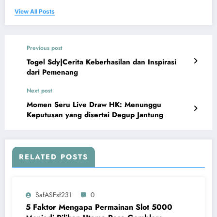
View All Posts
Previous post
Togel Sdy|Cerita Keberhasilan dan Inspirasi
dari Pemenang
Next post
Momen Seru Live Draw HK: Menunggu
Keputusan yang disertai Degup Jantung
RELATED POSTS
SafASFsf231
0
5 Faktor Mengapa Permainan Slot 5000