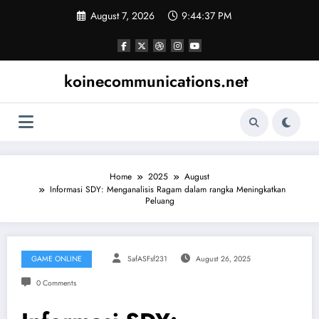
Skip
August 7, 2026
9:44:37 PM
to
content
koinecommunications.net
Home
2025
August
Informasi SDY: Menganalisis Ragam dalam rangka Meningkatkan
Peluang
GAME ONLINE
SafASFsf231
August 26, 2025
0 Comments