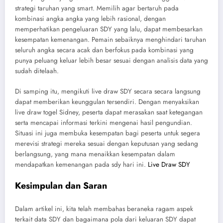
strategi taruhan yang smart. Memilih agar bertaruh pada
kombinasi angka angka yang lebih rasional, dengan
memperhatikan pengeluaran SDY yang lalu, dapat membesarkan
kesempatan kemenangan. Pemain sebaiknya menghindari taruhan
seluruh angka secara acak dan berfokus pada kombinasi yang
punya peluang keluar lebih besar sesuai dengan analisis data yang
sudah ditelaah.
Di samping itu, mengikuti live draw SDY secara secara langsung
dapat memberikan keunggulan tersendiri. Dengan menyaksikan
live draw togel Sidney, peserta dapat merasakan saat ketegangan
serta mencapai informasi terkini mengenai hasil pengundian.
Situasi ini juga membuka kesempatan bagi peserta untuk segera
merevisi strategi mereka sesuai dengan keputusan yang sedang
berlangsung, yang mana menaikkan kesempatan dalam
mendapatkan kemenangan pada sdy hari ini.
Live Draw SDY
Kesimpulan dan Saran
Dalam artikel ini, kita telah membahas beraneka ragam aspek
terkait data SDY dan bagaimana pola dari keluaran SDY dapat