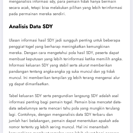
menganalisis informasi sdy, para pemain tidak hanya bermain
secara acak, tetapi bisa melakukan pilihan yang lebih terinformasi
pada permainan mereka sendiri.
Analisis Data SDY
Ulasan informasi hasil SDY jadi sungguh penting untuk beberapa
penggiat togel yang berharap meningkatkan kemungkinan
mereka. Dengan cara mengetahui pola hasil SDY, peserta dapat
membuat keputusan yang lebih terinformasi ketika memilih angka.
Informasi keluaran SDY yang stabil serta akurat memberikan
pandangan tentang angka-angka yg suka muncul dan yg tidak
muncul. Ini memberikan tampilan yg lebih terang mengenai alur
yg dapat dimanfaatkan.
Tabel keluaran SDY serta pengundian langsung SDY adalah asal
informasi penting bagi pemain togel. Pemain bisa mencatat data-
data sebelumnya serta mencari tahu pola yang mungkin terulang
lagi. Contohnya, dengan menganalisis data SDY terbaru dan
jumlah hari belakangan, pemain dapat menentukan apakah ada
nomor tertentu yg lebih sering muncul. Hal ini menambah