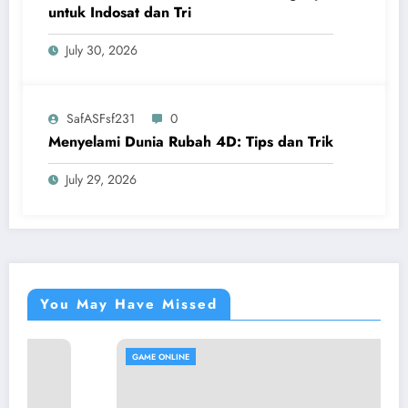
untuk Indosat dan Tri
July 30, 2026
SafASFsf231
0
Menyelami Dunia Rubah 4D: Tips dan Trik
July 29, 2026
You May Have Missed
GAME ONLINE