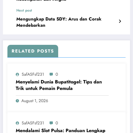
Next post
Mengungkap Data SDY: Arus dan Corak
Mendebarkan
RELATED POSTS
SafASFsf231
0
Menyelami Dunia Bupatitogel: Tips dan
Trik untuk Pemain Pemula
August 1, 2026
SafASFsf231
0
Mendalami Slot Pulsa: Panduan Lengkap