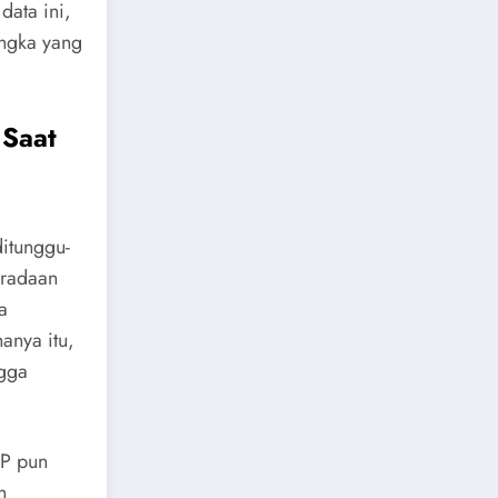
data ini,
angka yang
Saat
ditunggu-
eradaan
a
anya itu,
ngga
GP pun
n