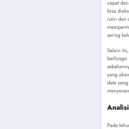
cepat dan
bisa diak
rutin dan
mempermud
sering kel
Selain it
berfungsi
sebelumn
yang akan
data yang
menyenang
Analis
Pada tahu