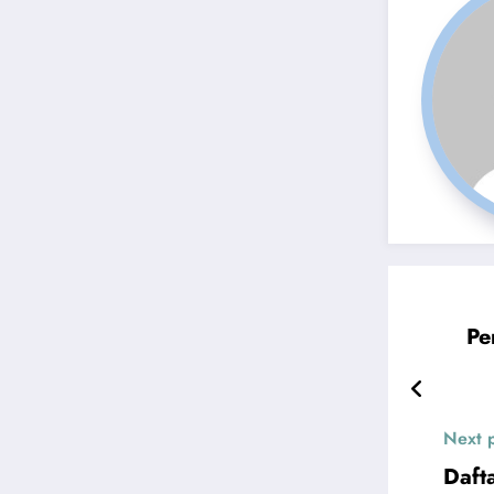
Pe
Next 
Daft