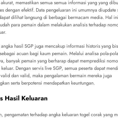
 akurat, memastikan semua semua informasi yang yang dib
ses dengan efektif. Data pengeluaran ini umumnya diupdate 
 dapat dilihat langsung di berbagai bermacam media. Hal in
ah para pemain dalam melakukan analisis terhadap nomo
uar.
u, angka hasil SGP juga mencakup informasi historis yang bi
 sebagai acuan bagi kaum pemain. Melalui analisa pola-pola
ya, banyak pemain yang berharap dapat memprediksi nomo
 keluar. Dengan servis live SGP, semua peserta dapat men
 valid dan valid, maka pengalaman bermain mereka juga
kan serta berpotensi mendapatkan keuntungan.
is Hasil Keluaran
n, pengamatan terhadap angka keluaran togel corak yang m