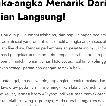
ka-angka Menarik Dar
ian Langsung!
 ribu dua puluh empat telah tiba, dan bagi kalangan pecinta
 adalah saat yang dinanti untuk melihat angka-angka spesia
lam live draw. Dengan perkembangan pesat teknologi, info
hasil pengeluaran menjadi lebih cepat akurat. Ini adalah p
 pemain untuk memantau hasil toto secara real-time, sehing
kan strategi permainan dengan semakin baik.
dunia togel, khususnya toto, tiap angka memiliki makna dan
. Live draw pada hari ini memungkinkan kita untuk melihat l
g keluar, termasuk toto 4D yang jadi kesukaan banyak oran
kan platform yang terpercaya, Anda dapat mengakses data