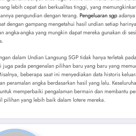
yang lebih cepat dan berkualitas tinggi, yang memungkink
alannya pengundian dengan terang.
Pengeluaran sgp
adanya f
pat dengan gampang mengetahui hasil undian setiap hariny
n angka-angka yang mungkin dapat mereka gunakan di ses
a.
gan dalam Undian Langsung SGP tidak hanya terletak pad
api juga pada pengenalan pilihan baru yang baru yang mem
isalnya, beberapa saat ini menyediakan data historis keluar
 dan peramalan angka berdasarkan hasil yang lalu. Keseluruha
n untuk memperbaiki pengalaman bermain dan membantu p
 pilihan yang lebih baik dalam lotere mereka.