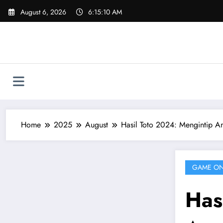
Skip
August 6, 2026
6:15:10 AM
to
content
Home
2025
August
Hasil Toto 2024: Mengintip A
GAME ON
Has