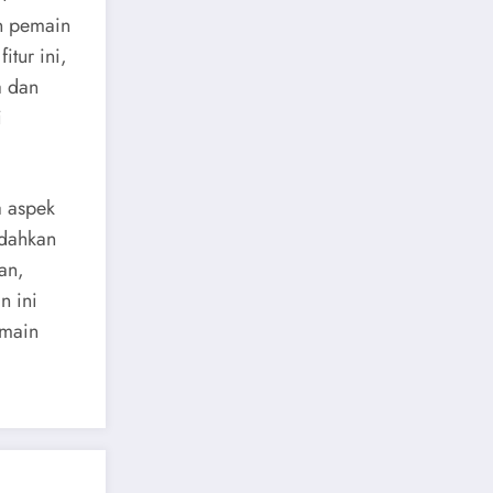
an pemain
itur ini,
a dan
i
a aspek
udahkan
an,
n ini
emain