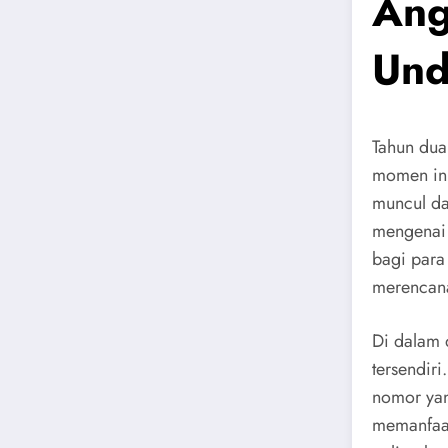
Ang
Und
Tahun dua
momen ini
muncul da
mengenai 
bagi para
merencana
Di dalam 
tersendiri
nomor yan
memanfaat