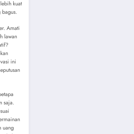
lebih kuat
g bagus.
er. Amati
ah lawan
tif?
ukan
asi ini
eputusan
betapa
n saja.
suai
permainan
n uang