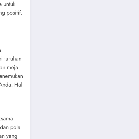
a untuk
g positif.
n
i taruhan
gan meja
 menemukan
 Anda. Hal
eksama
 dan pola
an yang