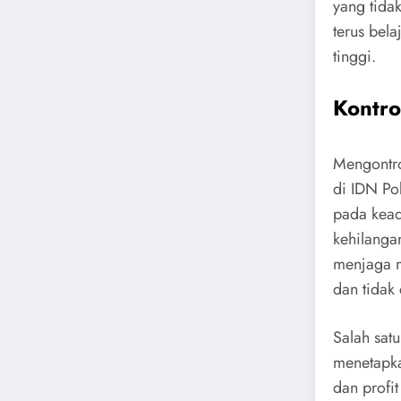
yang tida
terus bel
tinggi.
Kontro
Mengontro
di IDN Po
pada kead
kehilanga
menjaga m
dan tidak 
Salah sat
menetapka
dan profi