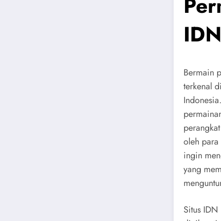
Per
IDN
Bermain p
terkenal 
Indonesia
permainan
perangkat
oleh para
ingin men
yang mem
menguntun
Situs IDN