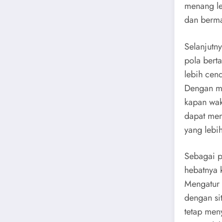
menang le
dan berma
Selanjutn
pola bert
lebih cen
Dengan m
kapan wak
dapat me
yang lebih
Sebagai p
hebatnya 
Mengatur 
dengan si
tetap men