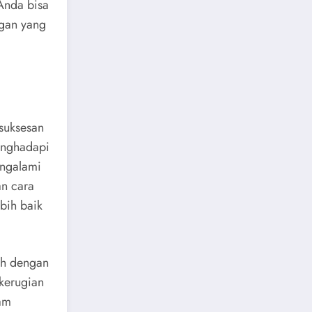
Anda bisa
gan yang
suksesan
menghadapi
engalami
an cara
bih baik
ah dengan
kerugian
lam