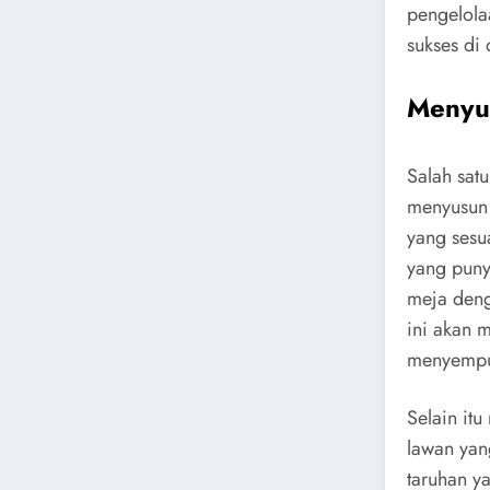
pengelola
sukses di
Menyu
Salah sat
menyusun 
yang sesu
yang puny
meja deng
ini akan 
menyempu
Selain it
lawan yan
taruhan y