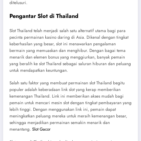
ditelusuri.
Pengantar Slot di Thailand
Slot Thailand telah menjadi salah satu alternatif utama bagi para
pecinta permainan kasino daring di Asia. Dikenal dengan tingkat
keberhasilan yang besar, slot ini menawarkan pengalaman
bermain yang memuaskan dan menghibur. Dengan bagai tema
menarik dan elemen bonus yang menggiurkan, banyak pemain
yang beralih ke slot Thailand sebagai saluran hiburan dan peluang
untuk mendapatkan keuntungan.
Salah satu faktor yang membuat permainan slot Thailand begitu
populer adalah keberadaan link slot yang kerap memberikan
kemenangan Thailand. Link ini memberikan akses mudah bagi
pemain untuk mencari mesin slot dengan tingkat pembayaran yang
lebih tinggi. Dengan menggunakan link ini, pemain dapat
meningkatkan peluang mereka untuk meraih kemenangan besar,
sehingga menjadikan permainan semakin menarik dan
menantang.
Slot Gacor