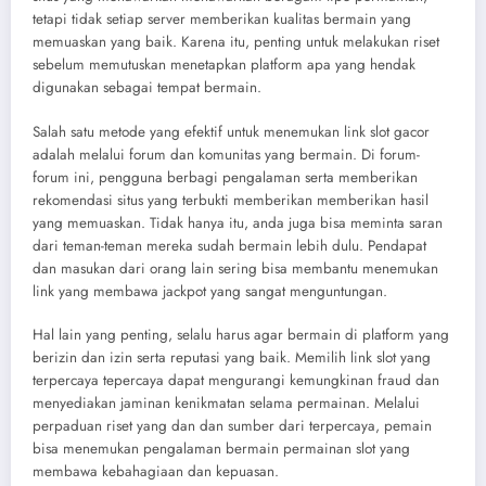
tetapi tidak setiap server memberikan kualitas bermain yang
memuaskan yang baik. Karena itu, penting untuk melakukan riset
sebelum memutuskan menetapkan platform apa yang hendak
digunakan sebagai tempat bermain.
Salah satu metode yang efektif untuk menemukan link slot gacor
adalah melalui forum dan komunitas yang bermain. Di forum-
forum ini, pengguna berbagi pengalaman serta memberikan
rekomendasi situs yang terbukti memberikan memberikan hasil
yang memuaskan. Tidak hanya itu, anda juga bisa meminta saran
dari teman-teman mereka sudah bermain lebih dulu. Pendapat
dan masukan dari orang lain sering bisa membantu menemukan
link yang membawa jackpot yang sangat menguntungan.
Hal lain yang penting, selalu harus agar bermain di platform yang
berizin dan izin serta reputasi yang baik. Memilih link slot yang
terpercaya tepercaya dapat mengurangi kemungkinan fraud dan
menyediakan jaminan kenikmatan selama permainan. Melalui
perpaduan riset yang dan dan sumber dari terpercaya, pemain
bisa menemukan pengalaman bermain permainan slot yang
membawa kebahagiaan dan kepuasan.