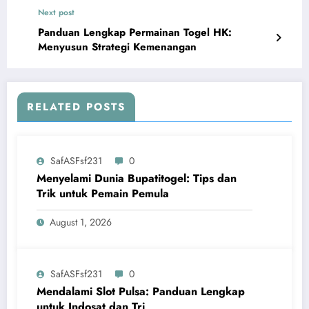
Next post
Panduan Lengkap Permainan Togel HK:
Menyusun Strategi Kemenangan
RELATED POSTS
SafASFsf231
0
Menyelami Dunia Bupatitogel: Tips dan
Trik untuk Pemain Pemula
August 1, 2026
SafASFsf231
0
Mendalami Slot Pulsa: Panduan Lengkap
untuk Indosat dan Tri