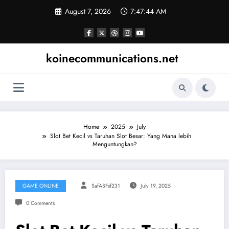
Skip
August 7, 2026
7:47:44 AM
to
content
koinecommunications.net
Home
2025
July
Slot Bet Kecil vs Taruhan Slot Besar: Yang Mana lebih
Menguntungkan?
GAME ONLINE
SafASFsf231
July 19, 2025
0 Comments