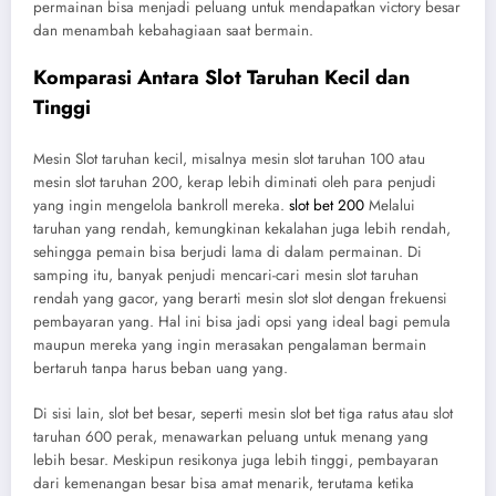
permainan bisa menjadi peluang untuk mendapatkan victory besar
dan menambah kebahagiaan saat bermain.
Komparasi Antara Slot Taruhan Kecil dan
Tinggi
Mesin Slot taruhan kecil, misalnya mesin slot taruhan 100 atau
mesin slot taruhan 200, kerap lebih diminati oleh para penjudi
yang ingin mengelola bankroll mereka.
slot bet 200
Melalui
taruhan yang rendah, kemungkinan kekalahan juga lebih rendah,
sehingga pemain bisa berjudi lama di dalam permainan. Di
samping itu, banyak penjudi mencari-cari mesin slot taruhan
rendah yang gacor, yang berarti mesin slot slot dengan frekuensi
pembayaran yang. Hal ini bisa jadi opsi yang ideal bagi pemula
maupun mereka yang ingin merasakan pengalaman bermain
bertaruh tanpa harus beban uang yang.
Di sisi lain, slot bet besar, seperti mesin slot bet tiga ratus atau slot
taruhan 600 perak, menawarkan peluang untuk menang yang
lebih besar. Meskipun resikonya juga lebih tinggi, pembayaran
dari kemenangan besar bisa amat menarik, terutama ketika