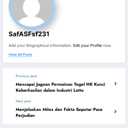
SafASFsf231
Add your Biographical Information.
Edit your Profile
now.
View All Posts
Previous post
Mencapai Jagoan Permainan Togel HK Kunci
Keberhasilan dalam Industri Lotto
Next post
Menjelaskan Mitos dan Fakta Seputar Pace
Perjudian