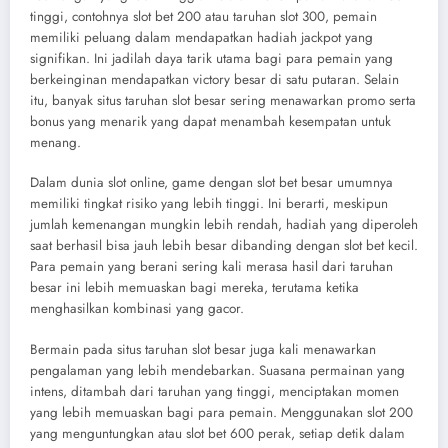
tinggi, contohnya slot bet 200 atau taruhan slot 300, pemain
memiliki peluang dalam mendapatkan hadiah jackpot yang
signifikan. Ini jadilah daya tarik utama bagi para pemain yang
berkeinginan mendapatkan victory besar di satu putaran. Selain
itu, banyak situs taruhan slot besar sering menawarkan promo serta
bonus yang menarik yang dapat menambah kesempatan untuk
menang.
Dalam dunia slot online, game dengan slot bet besar umumnya
memiliki tingkat risiko yang lebih tinggi. Ini berarti, meskipun
jumlah kemenangan mungkin lebih rendah, hadiah yang diperoleh
saat berhasil bisa jauh lebih besar dibanding dengan slot bet kecil.
Para pemain yang berani sering kali merasa hasil dari taruhan
besar ini lebih memuaskan bagi mereka, terutama ketika
menghasilkan kombinasi yang gacor.
Bermain pada situs taruhan slot besar juga kali menawarkan
pengalaman yang lebih mendebarkan. Suasana permainan yang
intens, ditambah dari taruhan yang tinggi, menciptakan momen
yang lebih memuaskan bagi para pemain. Menggunakan slot 200
yang menguntungkan atau slot bet 600 perak, setiap detik dalam