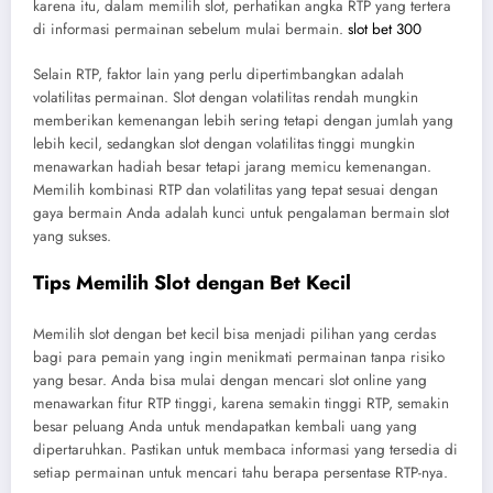
karena itu, dalam memilih slot, perhatikan angka RTP yang tertera
di informasi permainan sebelum mulai bermain.
slot bet 300
Selain RTP, faktor lain yang perlu dipertimbangkan adalah
volatilitas permainan. Slot dengan volatilitas rendah mungkin
memberikan kemenangan lebih sering tetapi dengan jumlah yang
lebih kecil, sedangkan slot dengan volatilitas tinggi mungkin
menawarkan hadiah besar tetapi jarang memicu kemenangan.
Memilih kombinasi RTP dan volatilitas yang tepat sesuai dengan
gaya bermain Anda adalah kunci untuk pengalaman bermain slot
yang sukses.
Tips Memilih Slot dengan Bet Kecil
Memilih slot dengan bet kecil bisa menjadi pilihan yang cerdas
bagi para pemain yang ingin menikmati permainan tanpa risiko
yang besar. Anda bisa mulai dengan mencari slot online yang
menawarkan fitur RTP tinggi, karena semakin tinggi RTP, semakin
besar peluang Anda untuk mendapatkan kembali uang yang
dipertaruhkan. Pastikan untuk membaca informasi yang tersedia di
setiap permainan untuk mencari tahu berapa persentase RTP-nya.