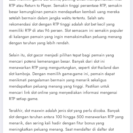
RTP atau Return to Player. Semakin tinggi persentase RTP, semakin
besar kemungkinan pemain mendapatkan kembali uang mereka
setelah bermain dalam jangka waktu tertentu. Salah satu
rekomendasi slot dengan RTP tinggi adalah slot bet kecil yang
memiliki RTP di atas 96 persen. Slot semacam ini semakin populer
di kalangan pemain yang ingin memaksimalkan peluang menang
dengan taruhan yang lebih rendah.
Selain itu, slot gacor menjadi pilihan tepat bagi pemain yang
mencari potensi kemenangan besar. Banyak dari slot ini
menawarkan RTP yang menguntungkan, seperti slot thailand dan
slot kamboja. Dengan memilih game-game ini, pemain dapat
menikmati pengalaman bermain yang menarik sekaligus
mendapatkan peluang menang yang tinggi. Pastikan untuk
mencari link slot online yang menyediakan informasi mengenai
RTP setiap game.
Terakhir, slot maxwin adalah jenis slot yang perlu dicoba. Banyak
slot dengan taruhan antara 100 hingga 500 menawarkan RTP yang
menarik, dan sering kali hadir dengan fitur bonus yang
meningkatkan peluang menang. Saat mendaftar di daftar slot