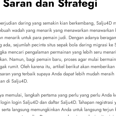
 Saran dan Strategi
perjudian daring yang semakin kian berkembang, Salju4D 
sebuah wadah yang menarik yang menawarkan menawarkan
n menarik untuk para pemain judi. Dengan adanya beraga
 ada, sejumlah pecinta situs sepak bola daring migrasi ke 
gka mencari pengalaman permainan yang lebih seru menar
kan. Namun, bagi pemain baru, proses agar mulai bermai
gak rumit. Oleh karena itu, artikel berikut akan memberika
n saran yang terbaik supaya Anda dapat lebih mudah meraih
n di Salju4D.
a memulai, langkah pertama yang perlu yang perlu Anda k
 login login Salju4D dan daftar Salju4D. Tahapan registrasi
 serta langsung memungkinkan Anda untuk langsung terjun 