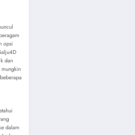
muncul
 beragam
m opsi
Salju4D
ik dan
n mungkin
n beberapa
etahui
 yang
ke dalam