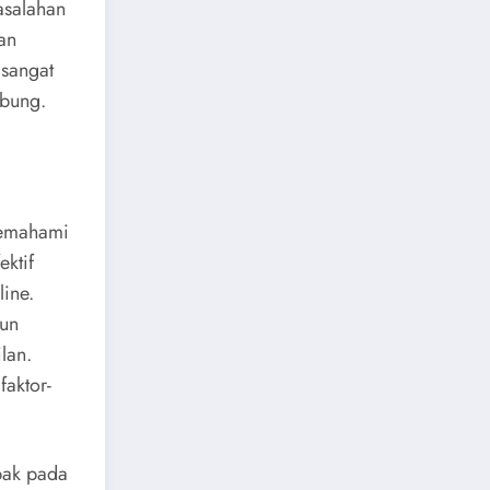
asalahan
an
 sangat
bung.
memahami
ektif
line.
sun
lan.
faktor-
pak pada