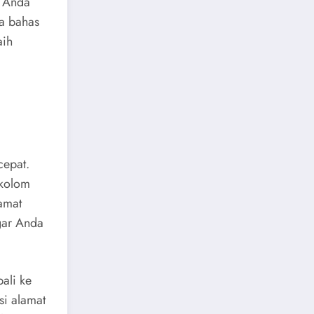
, Anda
ta bahas
aih
cepat.
 kolom
lamat
agar Anda
bali ke
si alamat