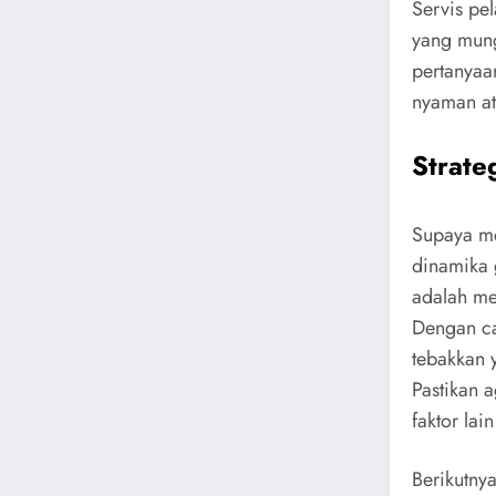
Servis pe
yang mung
pertanyaa
nyaman a
Strate
Supaya me
dinamika g
adalah me
Dengan ca
tebakkan 
Pastikan a
faktor la
Berikutny