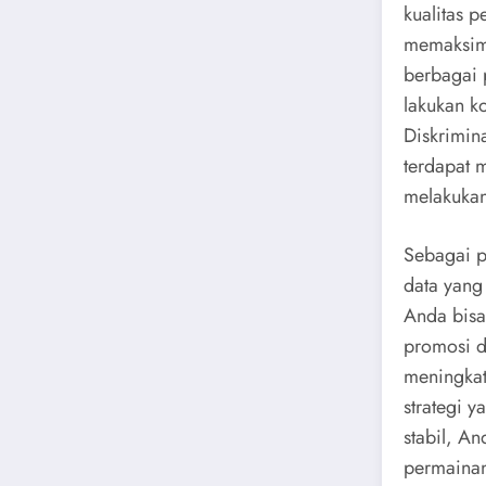
kualitas 
memaksimal
berbagai 
lakukan k
Diskrimin
terdapat 
melakukan
Sebagai p
data yang 
Anda bisa
promosi d
meningkat
strategi 
stabil, A
permainan