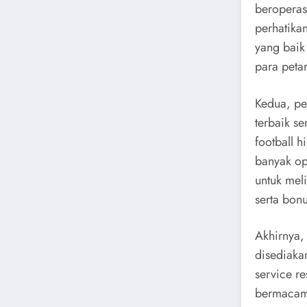
beroperas
perhatikan
yang baik
para peta
Kedua, per
terbaik se
football 
banyak op
untuk mel
serta bon
Akhirnya,
disediakan
service r
bermacam-