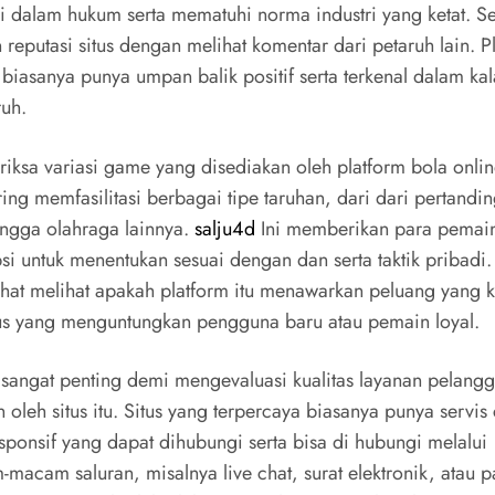
i dalam hukum serta mematuhi norma industri yang ketat. Sel
 reputasi situs dengan melihat komentar dari petaruh lain. P
 biasanya punya umpan balik positif serta terkenal dalam ka
ruh.
iksa variasi game yang disediakan oleh platform bola online
ring memfasilitasi berbagai tipe taruhan, dari dari pertandi
hingga olahraga lainnya.
salju4d
Ini memberikan para pemain
si untuk menentukan sesuai dengan dan serta taktik pribadi.
ihat melihat apakah platform itu menawarkan peluang yang k
us yang menguntungkan pengguna baru atau pemain loyal.
 sangat penting demi mengevaluasi kualitas layanan pelang
 oleh situs itu. Situs yang terpercaya biasanya punya servis
esponsif yang dapat dihubungi serta bisa di hubungi melalui
macam saluran, misalnya live chat, surat elektronik, atau p