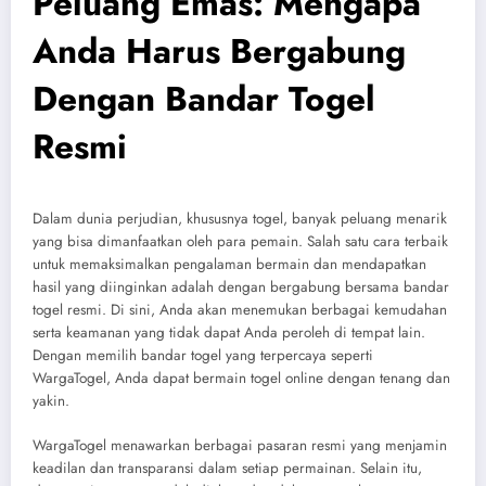
Peluang Emas: Mengapa
Anda Harus Bergabung
Dengan Bandar Togel
Resmi
Dalam dunia perjudian, khususnya togel, banyak peluang menarik
yang bisa dimanfaatkan oleh para pemain. Salah satu cara terbaik
untuk memaksimalkan pengalaman bermain dan mendapatkan
hasil yang diinginkan adalah dengan bergabung bersama bandar
togel resmi. Di sini, Anda akan menemukan berbagai kemudahan
serta keamanan yang tidak dapat Anda peroleh di tempat lain.
Dengan memilih bandar togel yang terpercaya seperti
WargaTogel, Anda dapat bermain togel online dengan tenang dan
yakin.
WargaTogel menawarkan berbagai pasaran resmi yang menjamin
keadilan dan transparansi dalam setiap permainan. Selain itu,