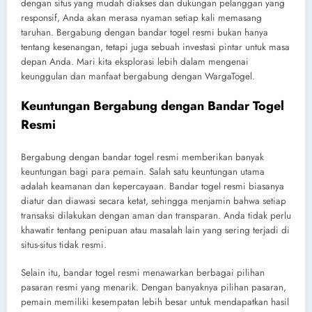
dengan situs yang mudah diakses dan dukungan pelanggan yang
responsif, Anda akan merasa nyaman setiap kali memasang
taruhan. Bergabung dengan bandar togel resmi bukan hanya
tentang kesenangan, tetapi juga sebuah investasi pintar untuk masa
depan Anda. Mari kita eksplorasi lebih dalam mengenai
keunggulan dan manfaat bergabung dengan WargaTogel.
Keuntungan Bergabung dengan Bandar Togel
Resmi
Bergabung dengan bandar togel resmi memberikan banyak
keuntungan bagi para pemain. Salah satu keuntungan utama
adalah keamanan dan kepercayaan. Bandar togel resmi biasanya
diatur dan diawasi secara ketat, sehingga menjamin bahwa setiap
transaksi dilakukan dengan aman dan transparan. Anda tidak perlu
khawatir tentang penipuan atau masalah lain yang sering terjadi di
situs-situs tidak resmi.
Selain itu, bandar togel resmi menawarkan berbagai pilihan
pasaran resmi yang menarik. Dengan banyaknya pilihan pasaran,
pemain memiliki kesempatan lebih besar untuk mendapatkan hasil