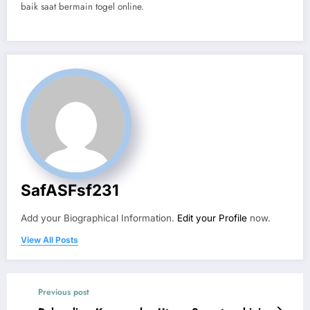
baik saat bermain togel online.
SafASFsf231
Add your Biographical Information.
Edit your Profile
now.
View All Posts
Previous post