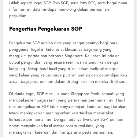
istilah seperti togel SGP, Toto SGP, serta lotto SGP, serta bagaimana
informasi ini data ini dapat menolong dalam permainan
perjudian.
Pengertian Pengeluaran SGP
Pengeluaran SGP adalah data yang sangat penting bagi para
penggemar togel di Indonesia, khususnya bagi yang yang
mengikuti permainan berbasis Singapore. Keluaran ini adalah
output pengundian yang secara resmi dan diumumkan dengan
langsung. Setiap hasil hasil yang dikeluarkan meliputi meliputi
yang keluar yang keluar pada putaran undian dan dapat dijadikan
acuan bagi para pemain dalam strategi taruhan mereka di di sesi.
Di dunia togel, SGP merujuk pada Singapore Pools, sebuah yang
merupakan lembaga resmi yang permainan permainan ini. Hasil
dari pengeluaran SGP tidak hanya menjadi landasan bagi taruhan,
tetapi meningkatkan meningkatkan ketertarikan masyarakat
terhadap permainan ini. Dengan adanya live draw SGP, pemain
dapat menyaksikan hasil secara secara real-time, yang
meningkatkan keseruan dan transparansi pada permainan.