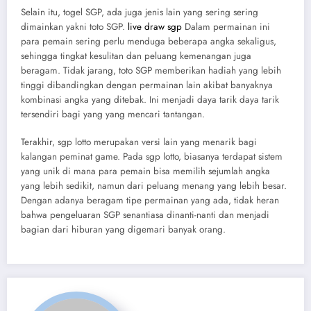
Selain itu, togel SGP, ada juga jenis lain yang sering sering
dimainkan yakni toto SGP.
live draw sgp
Dalam permainan ini
para pemain sering perlu menduga beberapa angka sekaligus,
sehingga tingkat kesulitan dan peluang kemenangan juga
beragam. Tidak jarang, toto SGP memberikan hadiah yang lebih
tinggi dibandingkan dengan permainan lain akibat banyaknya
kombinasi angka yang ditebak. Ini menjadi daya tarik daya tarik
tersendiri bagi yang yang mencari tantangan.
Terakhir, sgp lotto merupakan versi lain yang menarik bagi
kalangan peminat game. Pada sgp lotto, biasanya terdapat sistem
yang unik di mana para pemain bisa memilih sejumlah angka
yang lebih sedikit, namun dari peluang menang yang lebih besar.
Dengan adanya beragam tipe permainan yang ada, tidak heran
bahwa pengeluaran SGP senantiasa dinanti-nanti dan menjadi
bagian dari hiburan yang digemari banyak orang.