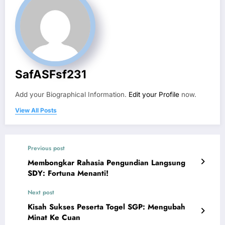
SafASFsf231
Add your Biographical Information.
Edit your Profile
now.
View All Posts
Previous post
Membongkar Rahasia Pengundian Langsung
SDY: Fortuna Menanti!
Next post
Kisah Sukses Peserta Togel SGP: Mengubah
Minat Ke Cuan