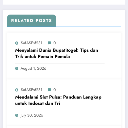
RELATED POSTS
SafASFsf231
0
Menyelami Dunia Bupatitogel: Tips dan
Trik untuk Pemain Pemula
August 1, 2026
SafASFsf231
0
Mendalami Slot Pulsa: Panduan Lengkap
untuk Indosat dan Tri
July 30, 2026