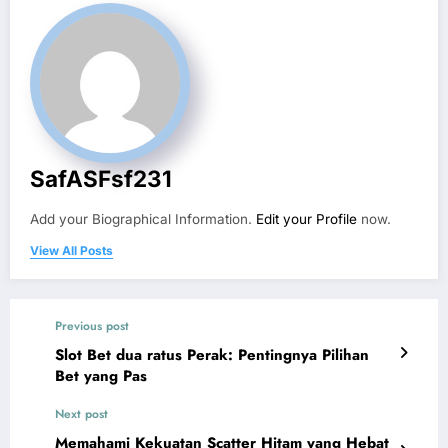
SafASFsf231
Add your Biographical Information.
Edit your Profile
now.
View All Posts
Previous post
Slot Bet dua ratus Perak: Pentingnya Pilihan
Bet yang Pas
Next post
Memahami Kekuatan Scatter Hitam yang Hebat