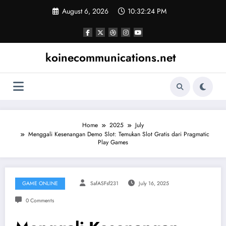
Skip
August 6, 2026
10:32:24 PM
to
content
koinecommunications.net
Home
2025
July
Menggali Kesenangan Demo Slot: Temukan Slot Gratis dari Pragmatic
Play Games
GAME ONLINE
SafASFsf231
July 16, 2025
0 Comments