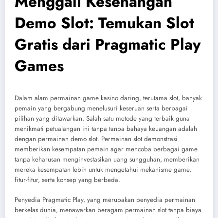
Menggali Kesenangan
Demo Slot: Temukan Slot
Gratis dari Pragmatic Play
Games
Dalam alam permainan game kasino daring, terutama slot, banyak
pemain yang bergabung menelusuri keseruan serta berbagai
pilihan yang ditawarkan. Salah satu metode yang terbaik guna
menikmati petualangan ini tanpa tanpa bahaya keuangan adalah
dengan permainan demo slot. Permainan slot demonstrasi
memberikan kesempatan pemain agar mencoba berbagai game
tanpa keharusan menginvestasikan uang sungguhan, memberikan
mereka kesempatan lebih untuk mengetahui mekanisme game,
fitur-fitur, serta konsep yang berbeda.
Penyedia Pragmatic Play, yang merupakan penyedia permainan
berkelas dunia, menawarkan beragam permainan slot tanpa biaya