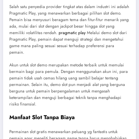
Salah satu penyedia provider tingkat atas dalam industri ini adalah
Pragmatic Play, yang menawarkan berbagai pilihan slot demo.
Pemain bisa menyusuri beragam tema dan fitur-fitur menarik yang
ada, mulai dari slot dengan jackpot besar hingga slot yang
memiliki volatilitas rendah.
pragmatic play
Melalui demo slot dari
Pragmatic Play, pemain dapat menguji strategi dan mengetahui
game mana paling sesuai sesuai terhadap preferensi para
pemain.
Akun untuk slot demo merupakan metode terbaik untuk memulai
bermain bagi para pemula. Dengan menggunakan akun ini, para
pemain tidak usah cemas hilang uang sambil belajar tentang
permainan. Selain itu, demo slot pun menjadi alat yang berguna
berguna untuk pemain berpengalaman untuk mengasah
keterampilan dan menguji berbagai teknik tanpa menghadapi
risiko finansial.
Manfaat Slot Tanpa Biaya
Permainan slot gratis menawarkan peluang yg fantastis untuk
pemain agar meneliti beragam game tanpa harus menghabiskan