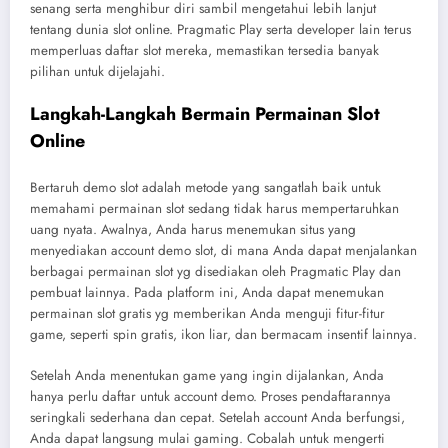
senang serta menghibur diri sambil mengetahui lebih lanjut
tentang dunia slot online. Pragmatic Play serta developer lain terus
memperluas daftar slot mereka, memastikan tersedia banyak
pilihan untuk dijelajahi.
Langkah-Langkah Bermain Permainan Slot
Online
Bertaruh demo slot adalah metode yang sangatlah baik untuk
memahami permainan slot sedang tidak harus mempertaruhkan
uang nyata. Awalnya, Anda harus menemukan situs yang
menyediakan account demo slot, di mana Anda dapat menjalankan
berbagai permainan slot yg disediakan oleh Pragmatic Play dan
pembuat lainnya. Pada platform ini, Anda dapat menemukan
permainan slot gratis yg memberikan Anda menguji fitur-fitur
game, seperti spin gratis, ikon liar, dan bermacam insentif lainnya.
Setelah Anda menentukan game yang ingin dijalankan, Anda
hanya perlu daftar untuk account demo. Proses pendaftarannya
seringkali sederhana dan cepat. Setelah account Anda berfungsi,
Anda dapat langsung mulai gaming. Cobalah untuk mengerti