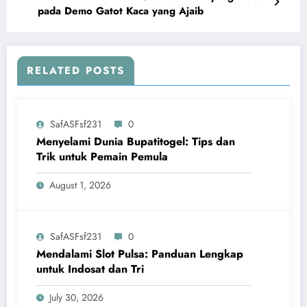
pada Demo Gatot Kaca yang Ajaib
RELATED POSTS
SafASFsf231
0
Menyelami Dunia Bupatitogel: Tips dan
Trik untuk Pemain Pemula
August 1, 2026
SafASFsf231
0
Mendalami Slot Pulsa: Panduan Lengkap
untuk Indosat dan Tri
July 30, 2026