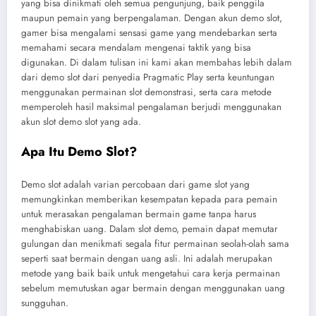
yang bisa dinikmati oleh semua pengunjung, baik penggila
maupun pemain yang berpengalaman. Dengan akun demo slot,
gamer bisa mengalami sensasi game yang mendebarkan serta
memahami secara mendalam mengenai taktik yang bisa
digunakan. Di dalam tulisan ini kami akan membahas lebih dalam
dari demo slot dari penyedia Pragmatic Play serta keuntungan
menggunakan permainan slot demonstrasi, serta cara metode
memperoleh hasil maksimal pengalaman berjudi menggunakan
akun slot demo slot yang ada.
Apa Itu Demo Slot?
Demo slot adalah varian percobaan dari game slot yang
memungkinkan memberikan kesempatan kepada para pemain
untuk merasakan pengalaman bermain game tanpa harus
menghabiskan uang. Dalam slot demo, pemain dapat memutar
gulungan dan menikmati segala fitur permainan seolah-olah sama
seperti saat bermain dengan uang asli. Ini adalah merupakan
metode yang baik baik untuk mengetahui cara kerja permainan
sebelum memutuskan agar bermain dengan menggunakan uang
sungguhan.