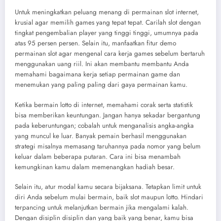
Untuk meningkatkan peluang menang di permainan slot internet,
krusial agar memilih games yang tepat tepat. Carilah slot dengan
tingkat pengembalian player yang tinggi tinggi, umumnya pada
atas 95 persen persen. Selain itu, manfaatkan fitur demo
permainan slot agar mengenal cara kerja games sebelum bertaruh
menggunakan uang riil. Ini akan membantu membantu Anda
memahami bagaimana kerja setiap permainan game dan
menemukan yang paling paling dari gaya permainan kamu.
Ketika bermain lotto di internet, memahami corak serta statistik
bisa memberikan keuntungan. Jangan hanya sekadar bergantung
pada keberuntungan; cobalah untuk menganalisis angka-angka
yang muncul ke luar. Banyak pemain berhasil menggunakan
strategi misalnya memasang taruhannya pada nomor yang belum
keluar dalam beberapa putaran. Cara ini bisa menambah
kemungkinan kamu dalam memenangkan hadiah besar.
Selain itu, atur modal kamu secara bijaksana. Tetapkan limit untuk
diri Anda sebelum mulai bermain, baik slot maupun lotto. Hindari
terpancing untuk melanjutkan bermain jika mengalami kalah.
Dengan disiplin disiplin dan yang baik yang benar, kamu bisa