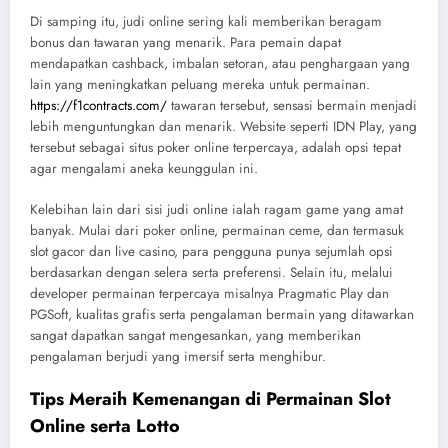
Di samping itu, judi online sering kali memberikan beragam
bonus dan tawaran yang menarik. Para pemain dapat
mendapatkan cashback, imbalan setoran, atau penghargaan yang
lain yang meningkatkan peluang mereka untuk permainan.
https://f1contracts.com/
tawaran tersebut, sensasi bermain menjadi
lebih menguntungkan dan menarik. Website seperti IDN Play, yang
tersebut sebagai situs poker online terpercaya, adalah opsi tepat
agar mengalami aneka keunggulan ini.
Kelebihan lain dari sisi judi online ialah ragam game yang amat
banyak. Mulai dari poker online, permainan ceme, dan termasuk
slot gacor dan live casino, para pengguna punya sejumlah opsi
berdasarkan dengan selera serta preferensi. Selain itu, melalui
developer permainan terpercaya misalnya Pragmatic Play dan
PGSoft, kualitas grafis serta pengalaman bermain yang ditawarkan
sangat dapatkan sangat mengesankan, yang memberikan
pengalaman berjudi yang imersif serta menghibur.
Tips Meraih Kemenangan di Permainan Slot
Online serta Lotto