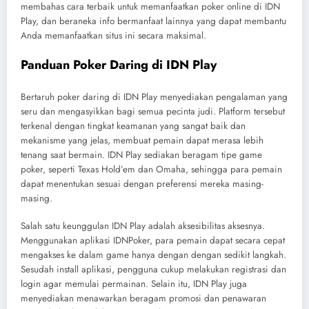
membahas cara terbaik untuk memanfaatkan poker online di IDN
Play, dan beraneka info bermanfaat lainnya yang dapat membantu
Anda memanfaatkan situs ini secara maksimal.
Panduan Poker Daring di IDN Play
Bertaruh poker daring di IDN Play menyediakan pengalaman yang
seru dan mengasyikkan bagi semua pecinta judi. Platform tersebut
terkenal dengan tingkat keamanan yang sangat baik dan
mekanisme yang jelas, membuat pemain dapat merasa lebih
tenang saat bermain. IDN Play sediakan beragam tipe game
poker, seperti Texas Hold’em dan Omaha, sehingga para pemain
dapat menentukan sesuai dengan preferensi mereka masing-
masing.
Salah satu keunggulan IDN Play adalah aksesibilitas aksesnya.
Menggunakan aplikasi IDNPoker, para pemain dapat secara cepat
mengakses ke dalam game hanya dengan dengan sedikit langkah.
Sesudah install aplikasi, pengguna cukup melakukan registrasi dan
login agar memulai permainan. Selain itu, IDN Play juga
menyediakan menawarkan beragam promosi dan penawaran