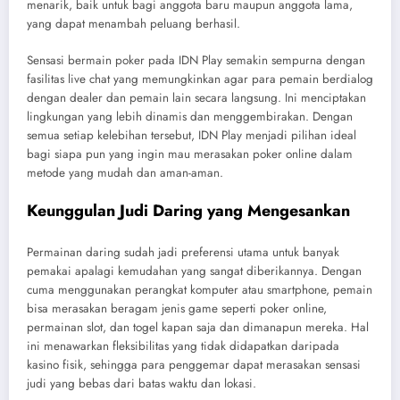
menarik, baik untuk bagi anggota baru maupun anggota lama,
yang dapat menambah peluang berhasil.
Sensasi bermain poker pada IDN Play semakin sempurna dengan
fasilitas live chat yang memungkinkan agar para pemain berdialog
dengan dealer dan pemain lain secara langsung. Ini menciptakan
lingkungan yang lebih dinamis dan menggembirakan. Dengan
semua setiap kelebihan tersebut, IDN Play menjadi pilihan ideal
bagi siapa pun yang ingin mau merasakan poker online dalam
metode yang mudah dan aman-aman.
Keunggulan Judi Daring yang Mengesankan
Permainan daring sudah jadi preferensi utama untuk banyak
pemakai apalagi kemudahan yang sangat diberikannya. Dengan
cuma menggunakan perangkat komputer atau smartphone, pemain
bisa merasakan beragam jenis game seperti poker online,
permainan slot, dan togel kapan saja dan dimanapun mereka. Hal
ini menawarkan fleksibilitas yang tidak didapatkan daripada
kasino fisik, sehingga para penggemar dapat merasakan sensasi
judi yang bebas dari batas waktu dan lokasi.