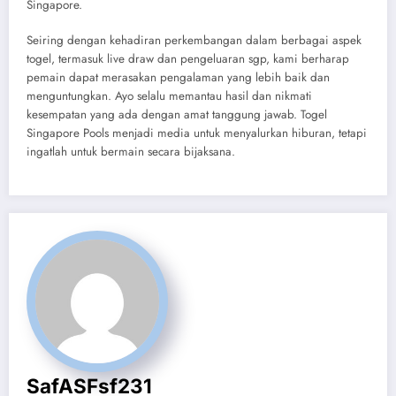
Singapore.
Seiring dengan kehadiran perkembangan dalam berbagai aspek
togel, termasuk live draw dan pengeluaran sgp, kami berharap
pemain dapat merasakan pengalaman yang lebih baik dan
menguntungkan. Ayo selalu memantau hasil dan nikmati
kesempatan yang ada dengan amat tanggung jawab. Togel
Singapore Pools menjadi media untuk menyalurkan hiburan, tetapi
ingatlah untuk bermain secara bijaksana.
SafASFsf231