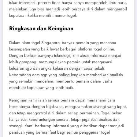
tukar informasi, peserta tidak hanya hanya memperoleh ilmu baru,
melainkan juga bisa menjadi lebih percaya diri dalam mengambil
keputusan ketika memilih nomor togel.
Ringkasan dan Keinginan
Dalam alam togel Singapore, banyak pemain yang mencoba
kesempatan yang baik lewat berbagai platform togel online.
Dengan berkembangnya teknologi, kini akses informasi menjadi
lebih gampang, memungkinkan pemain untuk mengawasi
keluaran sgp dan angka keluaran dengan cepat sekali.
Keberadaan data sgp yang paling lengkap memberikan analisis
yang semakin mendalam, membantu pemain dalam usaha
membuat keputusan yang lebih baik.
Keinginan kami ialah semua pemain dapat memahami cara
bermainnya dengan bijaksana, mengutamakan strategi yang tepat,
dan tetap mengontrol diri dalam setiap permainan. Togel bukan
hanya soal keberuntungan semata, tetapi juga soal analisis dan
strategi. Kami berharap informasi yang diberikan dapat menjadi
panduan yang bermanfaat bagi semua penggemar togel