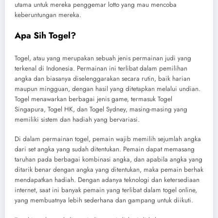
utama untuk mereka penggemar lotto yang mau mencoba
keberuntungan mereka.
Apa Sih Togel?
Togel, atau yang merupakan sebuah jenis permainan judi yang
terkenal di Indonesia. Permainan ini terlibat dalam pemilihan
angka dan biasanya diselenggarakan secara rutin, baik harian
maupun mingguan, dengan hasil yang ditetapkan melalui undian.
Togel menawarkan berbagai jenis game, termasuk Togel
Singapura, Togel HK, dan Togel Sydney, masing-masing yang
memiliki sistem dan hadiah yang bervariasi.
Di dalam permainan togel, pemain wajib memilih sejumlah angka
dari set angka yang sudah ditentukan. Pemain dapat memasang
taruhan pada berbagai kombinasi angka, dan apabila angka yang
ditarik benar dengan angka yang ditentukan, maka pemain berhak
mendapatkan hadiah. Dengan adanya teknologi dan ketersediaan
internet, saat ini banyak pemain yang terlibat dalam togel online,
yang membuatnya lebih sederhana dan gampang untuk diikuti.