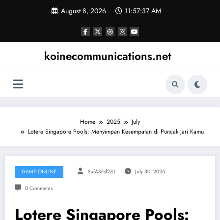
Skip
August 8, 2026
11:57:37 AM
to
content
koinecommunications.net
Home
2025
July
Lotere Singapore Pools: Menyimpan Kesempatan di Puncak Jari Kamu
GAME ONLINE
SafASFsf231
July 30, 2025
0 Comments
Lotere Singapore Pools: