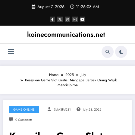
Skip
August 7, 2026
11:26:08 AM
to
content
koinecommunications.net
Home
2025
July
Keasyikan Game Slot Gratis: Mengapa Banyak Orang Wajib
Mencicipinya
GAME ONLINE
SafASFsf231
July 23, 2025
0 Comments