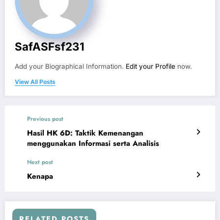
SafASFsf231
Add your Biographical Information.
Edit your Profile
now.
View All Posts
Previous post
Hasil HK 6D: Taktik Kemenangan
menggunakan Informasi serta Analisis
Next post
Kenapa
RELATED POSTS