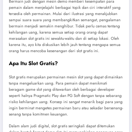
Bermain judi dengan mesin demo memberi kesempatan para
pemain dalam menjelajahi berbagai topik dan ciri interaktif yang
tersedia oleh permainan. Mulai dari ilustrasi yang menakjubkan
sampai suara suara yang membangkitkan semangat, pengalaman
bermain menjadi semakin menghibur. Tidak perlu cemas tentang
kehilangan uang, karena semua setiap orang orang dapat
merasakan slot gratis ini sewaktu-waktu dan di setiap lokasi. Oleh
karena itu, ayo kita diskusikan lebih jauh tentang mengapa semua
orang harus mencoba kesenangan dari slot gratis ini.
Apa Itu Slot Gratis?
Slot gratis merupakan permainan mesin slot yang dapat dimainkan
tanpa mengeluarkan uang. Para pemain dapat menikmati
beragam game slot yang ditawarkan oleh berbagai developer
seperti halnya Pragmatic Play dan PG Soft dengan tanpa sebarang
risiko kehilangan uang. Konsep ini sangat menarik bagi para yang
ingin berminat mengetes permainan baru atau sekadar bersenang-
senang tanpa komitmen keuangan.
Dalam alam judi digital, slot gratis seringkali dapat ditemukan