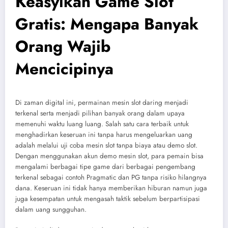
Keasyikan Game Slot
Gratis: Mengapa Banyak
Orang Wajib
Mencicipinya
Di zaman digital ini, permainan mesin slot daring menjadi
terkenal serta menjadi pilihan banyak orang dalam upaya
memenuhi waktu luang luang. Salah satu cara terbaik untuk
menghadirkan keseruan ini tanpa harus mengeluarkan uang
adalah melalui uji coba mesin slot tanpa biaya atau demo slot.
Dengan menggunakan akun demo mesin slot, para pemain bisa
mengalami berbagai tipe game dari berbagai pengembang
terkenal sebagai contoh Pragmatic dan PG tanpa risiko hilangnya
dana. Keseruan ini tidak hanya memberikan hiburan namun juga
juga kesempatan untuk mengasah taktik sebelum berpartisipasi
dalam uang sungguhan.