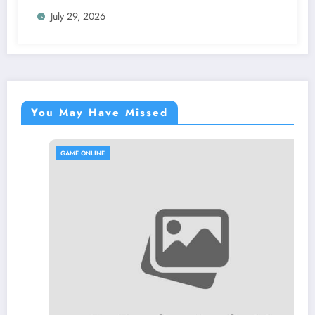
July 29, 2026
You May Have Missed
GAME ONLINE