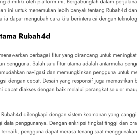
ang dimiliki oleh platform ini. Bergabunglah dalam perjalan
han ini untuk menemukan lebih banyak tentang Rubah4d dan
 ia dapat mengubah cara kita berinteraksi dengan teknolog
 Utama Rubah4d
enawarkan berbagai fitur yang dirancang untuk meningkat
n pengguna. Salah satu fitur utama adalah antarmuka pen
 memudahkan navigasi dan memungkinkan pengguna untuk m
gsi dengan cepat. Desain yang responsif juga memastikan
ini dapat diakses dengan baik melalui perangkat seluler mau
u, Rubah4d dilengkapi dengan sistem keamanan yang canggi
i data penggunanya. Dengan enkripsi tingkat tinggi dan pra
terbaik, pengguna dapat merasa tenang saat menggunakan