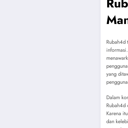
Rub
Man
Rubah4d t
informasi
menawark
pengguna. 
yang dita
pengguna
Dalam kon
Rubah4d d
Karena itu
dan kele