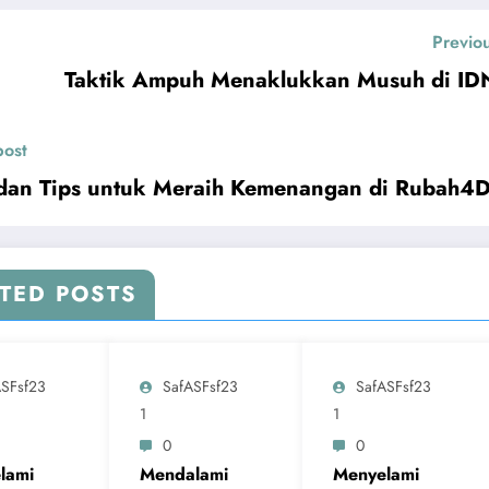
Previo
Taktik Ampuh Menaklukkan Musuh di ID
post
 dan Tips untuk Meraih Kemenangan di Rubah4
TED POSTS
ASFsf23
SafASFsf23
SafASFsf23
1
1
0
0
lami
Mendalami
Menyelami