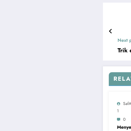
Next 
Trik
RELA
Saf
1
0
Menye