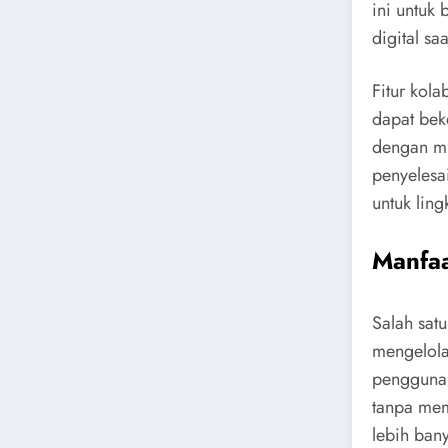
ini untuk
digital s
Fitur kol
dapat bek
dengan mu
penyelesa
untuk lin
Manfa
Salah sa
mengelola
pengguna 
tanpa mem
lebih bany