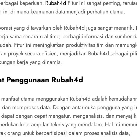
 berbagai keperluan.
Rubah4d
Fitur ini sangat penting, terut
aat ini di mana keamanan data menjadi perhatian utama.
aborasi yang ditawarkan oleh Rubah4d juga sangat menarik.
erja sama secara real-time, berbagi informasi dan sumber 
dah. Fitur ini meningkatkan produktivitas tim dan memung
ian proyek secara efisien, menjadikan Rubah4d sebagai pili
gkungan kerja yang dinamis.
at Penggunaan Rubah4d
tu manfaat utama menggunakan Rubah4d adalah kemudahan
 dan memproses data. Dengan antarmuka pengguna yang int
dapat dengan cepat mengatur, menganalisis, dan menyajik
erlukan keterampilan teknis yang mendalam. Hal ini memu
ak orang untuk berpartisipasi dalam proses analisis data,