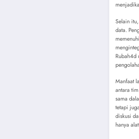
menjadika
Selain it
data. Pen
memenuhi 
menginteg
Rubah4d m
pengolaha
Manfaat l
antara ti
sama dalam
tetapi ju
diskusi d
hanya alat