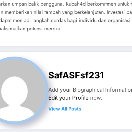
kan umpan balik pengguna, Rubah4d berkomitmen untuk t
an memberikan nilai tambah yang berkelanjutan. Investasi p
apat menjadi langkah cerdas bagi individu dan organisasi
aksimalkan potensi mereka.
SafASFsf231
Add your Biographical Informatio
Edit your Profile
now.
View All Posts