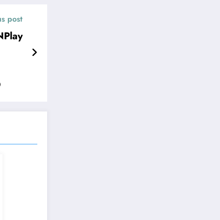
us post
NPlay
D