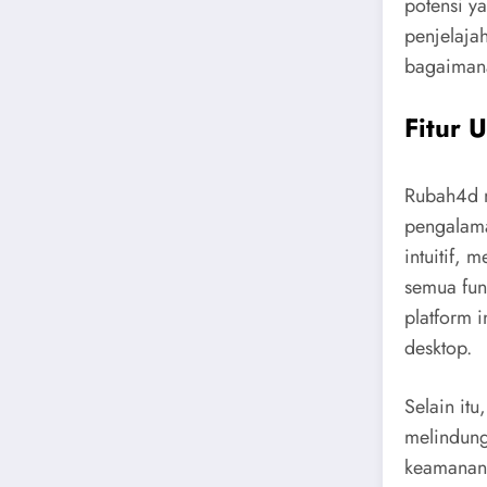
potensi y
penjelaja
bagaimana
Fitur
Rubah4d m
pengalama
intuitif,
semua fun
platform 
desktop.
Selain it
melindung
keamanan 