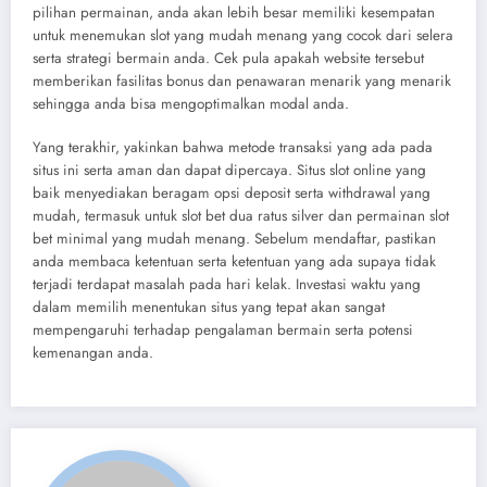
pilihan permainan, anda akan lebih besar memiliki kesempatan
untuk menemukan slot yang mudah menang yang cocok dari selera
serta strategi bermain anda. Cek pula apakah website tersebut
memberikan fasilitas bonus dan penawaran menarik yang menarik
sehingga anda bisa mengoptimalkan modal anda.
Yang terakhir, yakinkan bahwa metode transaksi yang ada pada
situs ini serta aman dan dapat dipercaya. Situs slot online yang
baik menyediakan beragam opsi deposit serta withdrawal yang
mudah, termasuk untuk slot bet dua ratus silver dan permainan slot
bet minimal yang mudah menang. Sebelum mendaftar, pastikan
anda membaca ketentuan serta ketentuan yang ada supaya tidak
terjadi terdapat masalah pada hari kelak. Investasi waktu yang
dalam memilih menentukan situs yang tepat akan sangat
mempengaruhi terhadap pengalaman bermain serta potensi
kemenangan anda.