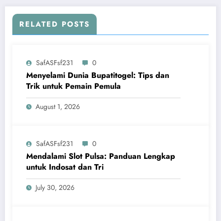
RELATED POSTS
SafASFsf231
0
Menyelami Dunia Bupatitogel: Tips dan
Trik untuk Pemain Pemula
August 1, 2026
SafASFsf231
0
Mendalami Slot Pulsa: Panduan Lengkap
untuk Indosat dan Tri
July 30, 2026