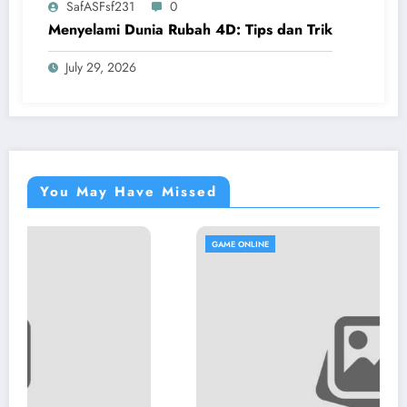
SafASFsf231
0
Menyelami Dunia Rubah 4D: Tips dan Trik
July 29, 2026
You May Have Missed
GAME ONLINE