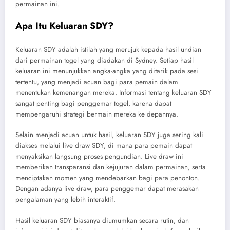
permainan ini.
Apa Itu Keluaran SDY?
Keluaran SDY adalah istilah yang merujuk kepada hasil undian
dari permainan togel yang diadakan di Sydney. Setiap hasil
keluaran ini menunjukkan angka-angka yang ditarik pada sesi
tertentu, yang menjadi acuan bagi para pemain dalam
menentukan kemenangan mereka. Informasi tentang keluaran SDY
sangat penting bagi penggemar togel, karena dapat
mempengaruhi strategi bermain mereka ke depannya.
Selain menjadi acuan untuk hasil, keluaran SDY juga sering kali
diakses melalui live draw SDY, di mana para pemain dapat
menyaksikan langsung proses pengundian. Live draw ini
memberikan transparansi dan kejujuran dalam permainan, serta
menciptakan momen yang mendebarkan bagi para penonton.
Dengan adanya live draw, para penggemar dapat merasakan
pengalaman yang lebih interaktif.
Hasil keluaran SDY biasanya diumumkan secara rutin, dan