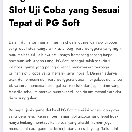
Slot Uji Coba yang Sesuai
Tepat di PG Soft
Dalam dunia permainan mesin slot daring, mencari slot ujicoba
yang tepat ideal sangatlah krusial bagi para pengguna yang ingin
mau melatih skill dirinya atau hanya bersenang-senang tanpa
ancaman kehilangan uang. PG Soft, sebagai salah satu dari
pemberi game yang paling dikenal, menawarkan berbagai
pilihan slot ujicoba yang menarik serta inovatif. Dengan adanya
akun demo mesin slot, para pengguna dapat mengakses slot tanpa
biaya serta mencoba berbagai karakteristik dan juga sistem yang
tersedia sebelum mereka membuat pilihan dalam memainkan dari
dana sungguhan.
Berbagai jenis game slot hasil PG Soft memiliki konsep dan gaya
yang beraneka. Memilih permainan slot ujicoba yang tepat tidak
hanya tentang mendapatkan visual yang atraktif, namun juga
memahami cara game itu bekerja dan apa saja yang. Tulisan ini