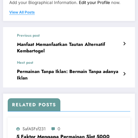
Add your Biographical Information.
Edit your Profile
now.
View All Posts
Previous post
Manfaat Memanfaatkan Tautan Alternatif
Kembartogel
Next post
Permainan Tanpa Iklan: Bermain Tanpa adanya
Iklan
RELATED POSTS
SafASFsf231
0
5 Faktor Mengapa Permainan Slot 5000