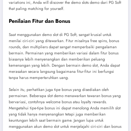
variations ini, Anda will discover the demo slots demo dari PG Soft
that paling matching for yourself.
Penilaian Fitur dan Bonus
Saat menggunakan demo slot di PG Soft, sangat krusial untuk
menilai ciri-ciri yang ditawarkan. Fitur misalnya free spins, bonus
rounds, dan multipliers dapat sangat memperbaiki pengalaman
bermain. Permainan yang memberikan variasi dalam fitur bonus
biasanya lebih menyenangkan dan memberikan peluang
kemenangan yang lebih. Dengan bermain demo slot, Anda dapat
merasakan secara langsung bagaimana fitur-fitur ini berfungsi
tanpa harus mempertaruhkan uang.
Selain itu, perhatikan juga tipe bonus yang disediakan oleh
permainan. Beberapa slot demo menawarkan tawaran bonus yang
bervariasi, contohnya welcome bonus atau loyalty rewards.
Mengetahui tipe-tipe bonus ini dapat menolong Anda memilih slot
yang tidak hanya menyenangkan tetapi juga memberikan
keuntungan lebih saat bermain game. Jangan lupa untuk
menggunakan akun demo slot untuk menjelajahi ciri-ciri dan bonus