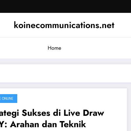
koinecommunications.net
Home
 ONLINE
ategi Sukses di Live Draw
Y: Arahan dan Teknik