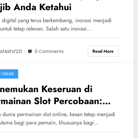
jib Anda Ketahui
a digital yang terus berkembang, inovasi menjadi
untuk tetap relevan. Salah satu inovasi…
Read More
afASFsf231
0 Comments
 ONLINE
nemukan Keseruan di
mainan Slot Percobaan:
nduan untuk Pemain Pemula
 dunia permainan slot online, kesan tetap menjadi
utama bagi para pemain, khususnya bagi…