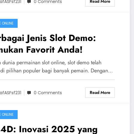
Read More
afASFsf231
0 Comments
 ONLINE
bagai Jenis Slot Demo:
mukan Favorit Anda!
 dunia permainan slot online, slot demo telah
di pilihan populer bagi banyak pemain. Dengan…
Read More
afASFsf231
0 Comments
 ONLINE
i4D: Inovasi 2025 yang