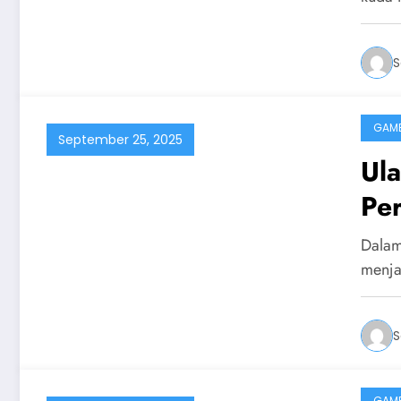
S
GAME
September 25, 2025
Ula
Pe
Dalam
menja
S
GAME