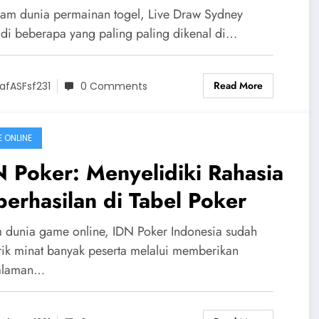
lam dunia permainan togel, Live Draw Sydney
di beberapa yang paling paling dikenal di…
Read More
afASFsf231
0 Comments
 ONLINE
 Poker: Menyelidiki Rahasia
erhasilan di Tabel Poker
 dunia game online, IDN Poker Indonesia sudah
ik minat banyak peserta melalui memberikan
alaman…