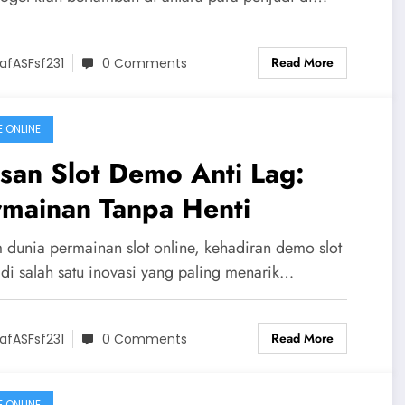
Read More
afASFsf231
0 Comments
 ONLINE
san Slot Demo Anti Lag:
rmainan Tanpa Henti
 dunia permainan slot online, kehadiran demo slot
di salah satu inovasi yang paling menarik…
Read More
afASFsf231
0 Comments
 ONLINE